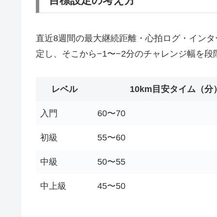
目標設定の考え方
直近8週間の最大継続距離・心拍ログ・イン
定し、そこから−1〜−2分のチャレンジ幅を
レベル
10km目安タイム（分
入門
60〜70
初級
55〜60
中級
50〜55
中上級
45〜50