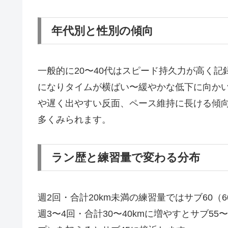
年代別と性別の傾向
一般的に20〜40代はスピード持久力が高く記
になりタイムが横ばい〜緩やかな低下に向か
や遅く出やすい反面、ペース維持に長ける傾
多くみられます。
ラン歴と練習量で変わる分布
週2回・合計20km未満の練習量ではサブ60
週3〜4回・合計30〜40kmに増やすとサブ5