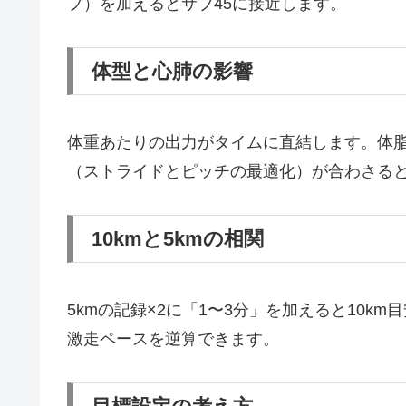
プ）を加えるとサブ45に接近します。
体型と心肺の影響
体重あたりの出力がタイムに直結します。体
（ストライドとピッチの最適化）が合わさる
10kmと5kmの相関
5kmの記録×2に「1〜3分」を加えると10km
激走ペースを逆算できます。