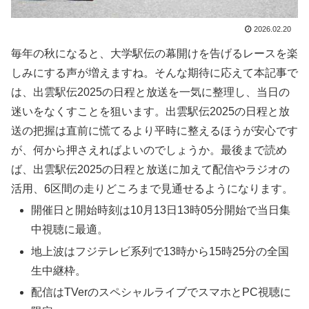
2026.02.20
毎年の秋になると、大学駅伝の幕開けを告げるレースを楽
しみにする声が増えますね。そんな期待に応えて本記事で
は、出雲駅伝2025の日程と放送を一気に整理し、当日の
迷いをなくすことを狙います。出雲駅伝2025の日程と放
送の把握は直前に慌てるより平時に整えるほうが安心です
が、何から押さえればよいのでしょうか。最後まで読め
ば、出雲駅伝2025の日程と放送に加えて配信やラジオの
活用、6区間の走りどころまで見通せるようになります。
開催日と開始時刻は10月13日13時05分開始で当日集
中視聴に最適。
地上波はフジテレビ系列で13時から15時25分の全国
生中継枠。
配信はTVerのスペシャルライブでスマホとPC視聴に