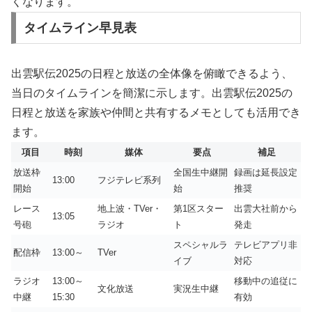
くなります。
タイムライン早見表
出雲駅伝2025の日程と放送の全体像を俯瞰できるよう、
当日のタイムラインを簡潔に示します。出雲駅伝2025の
日程と放送を家族や仲間と共有するメモとしても活用でき
ます。
項目
時刻
媒体
要点
補足
放送枠
全国生中継開
録画は延長設定
13:00
フジテレビ系列
開始
始
推奨
レース
地上波・TVer・
第1区スター
出雲大社前から
13:05
号砲
ラジオ
ト
発走
スペシャルラ
テレビアプリ非
配信枠
13:00～
TVer
イブ
対応
ラジオ
13:00～
移動中の追従に
文化放送
実況生中継
中継
15:30
有効