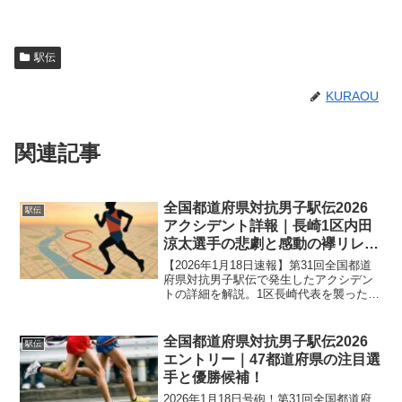
駅伝
KURAOU
関連記事
全国都道府県対抗男子駅伝2026
駅伝
アクシデント詳報｜長崎1区内田
涼太選手の悲劇と感動の襷リレ
ー！
【2026年1月18日速報】第31回全国都道
府県対抗男子駅伝で発生したアクシデン
トの詳細を解説。1区長崎代表を襲ったト
ラブルの真相、涙のタスキリレー、そし
てレース結果への影響とは？現地で起き
た「拍手の意味」とルールの裏側を深掘
全国都道府県対抗男子駅伝2026
駅伝
りします。
エントリー｜47都道府県の注目選
手と優勝候補！
2026年1月18日号砲！第31回全国都道府