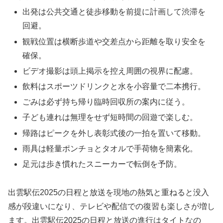
出発は公共交通と徒歩移動を前提に計画して渋滞を
回避。
観戦位置は横断歩道や交差点から距離を取り安全を
確保。
ビデオ撮影は頭上掲示を控え周囲の視界に配慮。
飲料はスポーツドリンクと水を小容量で二本携行。
ごみは必ず持ち帰り臨時回収所の案内に従う。
子ども連れは無理をせず短時間の回遊で楽しむ。
帰路はピークを外し表彰式後の一拍を置いて移動。
雨具は軽量ポンチョとタオルで手荷物を簡素化。
足元は歩き慣れたスニーカーで転倒を予防。
出雲駅伝2025の日程と放送を現地の熱気と重ねると没入
感が段違いになり、テレビや配信での復習も楽しさが増し
ます。出雲駅伝2025の日程と放送の進行はタイトなの