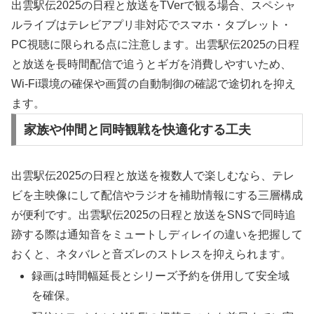
出雲駅伝2025の日程と放送をTVerで観る場合、スペシャ
ルライブはテレビアプリ非対応でスマホ・タブレット・
PC視聴に限られる点に注意します。出雲駅伝2025の日程
と放送を長時間配信で追うとギガを消費しやすいため、
Wi-Fi環境の確保や画質の自動制御の確認で途切れを抑え
ます。
家族や仲間と同時観戦を快適化する工夫
出雲駅伝2025の日程と放送を複数人で楽しむなら、テレ
ビを主映像にして配信やラジオを補助情報にする三層構成
が便利です。出雲駅伝2025の日程と放送をSNSで同時追
跡する際は通知音をミュートしディレイの違いを把握して
おくと、ネタバレと音ズレのストレスを抑えられます。
録画は時間幅延長とシリーズ予約を併用して安全域
を確保。