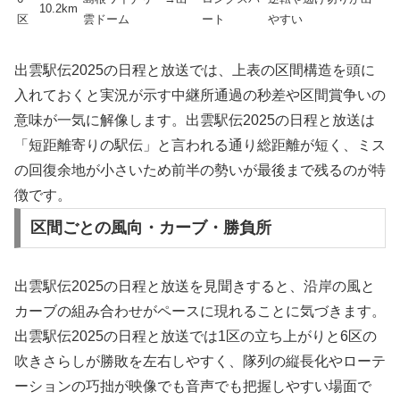
10.2km
区
雲ドーム
ート
やすい
出雲駅伝2025の日程と放送では、上表の区間構造を頭に
入れておくと実況が示す中継所通過の秒差や区間賞争いの
意味が一気に解像します。出雲駅伝2025の日程と放送は
「短距離寄りの駅伝」と言われる通り総距離が短く、ミス
の回復余地が小さいため前半の勢いが最後まで残るのが特
徴です。
区間ごとの風向・カーブ・勝負所
出雲駅伝2025の日程と放送を見聞きすると、沿岸の風と
カーブの組み合わせがペースに現れることに気づきます。
出雲駅伝2025の日程と放送では1区の立ち上がりと6区の
吹きさらしが勝敗を左右しやすく、隊列の縦長化やローテ
ーションの巧拙が映像でも音声でも把握しやすい場面で