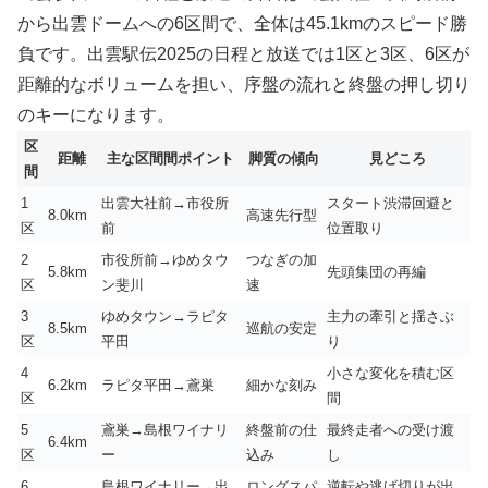
から出雲ドームへの6区間で、全体は45.1kmのスピード勝
負です。出雲駅伝2025の日程と放送では1区と3区、6区が
距離的なボリュームを担い、序盤の流れと終盤の押し切り
のキーになります。
区
距離
主な区間間ポイント
脚質の傾向
見どころ
間
1
出雲大社前→市役所
スタート渋滞回避と
8.0km
高速先行型
区
前
位置取り
2
市役所前→ゆめタウ
つなぎの加
5.8km
先頭集団の再編
区
ン斐川
速
3
ゆめタウン→ラピタ
主力の牽引と揺さぶ
8.5km
巡航の安定
区
平田
り
4
小さな変化を積む区
6.2km
ラピタ平田→鳶巣
細かな刻み
区
間
5
鳶巣→島根ワイナリ
終盤前の仕
最終走者への受け渡
6.4km
区
ー
込み
し
6
島根ワイナリー→出
ロングスパ
逆転や逃げ切りが出