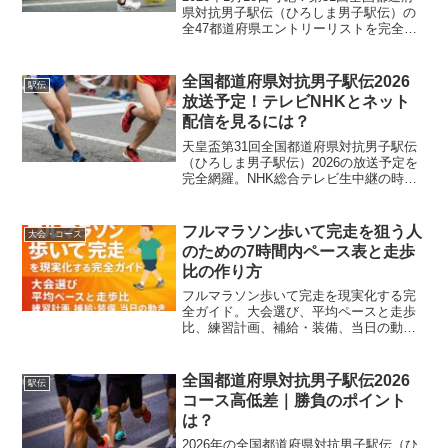
県対抗男子駅伝（ひろしま男子駅伝）の
全47都道府県エントリーリストを完全網
羅。5連覇を狙う長野、阻止する兵庫・岡
山・福島ら強力ライバル勢の注目選手や
区間エントリー予想を徹底解説します。
全国都道府県対抗男子駅伝2026
駅伝
放送予定！テレビNHKとネット
配信を見るには？
天皇盃第31回全国都道府県対抗男子駅伝
（ひろしま男子駅伝）2026の放送予定を
完全網羅。NHK総合テレビ生中継の時
間、スマホで見られるNHKプラスのネッ
ト配信、RCCラジオの実況、見逃し配信
の有無を徹底解説します。スタート時間
フルマラソン歩いて完走を狙う人
大会・コース
やコース情報もチェック！
のための7時間内ペース表と走歩
比の作り方
フルマラソン歩いて完走を現実化する完
全ガイド。大会選び、平均ペースと走歩
比、練習計画、補給・装備、当日の動き
まで網羅し、7時間制限でも間に合う具体
策をわかりやすく解説。
全国都道府県対抗男子駅伝2026
駅伝
コース高低差｜勝負のポイント
は？
2026年の全国都道府県対抗男子駅伝（ひ