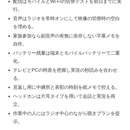
配信はモバイルとWi-Fiの切替テストを前日までに実
行。
音声はラジオを常時オンにして映像の切替時の空白
を埋める。
家族参加なら副音声の有無に依存しない字幕メモを
自作。
バッテリー残量は端末とモバイルバッテリーで二重
化。
テレビとPCの時差を把握し実況の秒読みを合わせ
る。
見返し用に中継所と表彰の時刻を紙メモで控える。
ヘッドホンは片耳タイプを用いて会話と実況を両
立。
作業中の人にはラジオ中心のながら聴きプランを提
示。