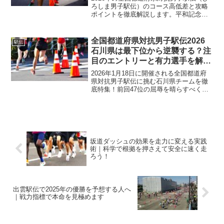
ろしま男子駅伝）のコース高低差と攻略
ポイントを徹底解説します。平和記念公
園発着の7区間48.0kmにおける起伏の特
徴や、勝敗を分ける「見えない坂」の正
体を分析。選手と観戦者双方に役立つ情
全国都道府県対抗男子駅伝2026
駅伝
報を網羅しました。
石川県は最下位から逆襲する？注
目のエントリーと有力選手を解
説！
2026年1月18日に開催される全国都道府
県対抗男子駅伝に挑む石川県チームを徹
底特集！前回47位の屈辱を晴らすべく、
山口竣平選手ら大学勢と遊学館高の精鋭
が広島を駆け抜けます。区間エントリー
予想から注目の中高生まで、石川の誇り
を胸にタスキを繋ぐ選手たちの最新情報
を網羅しました。ぜひご覧ください！
坂道ダッシュの効果を走力に変える実践
術｜科学で根拠を押さえて安全に速く走
ろう！
出雲駅伝で2025年の優勝を予想する人へ
｜戦力指標で本命を見極めます