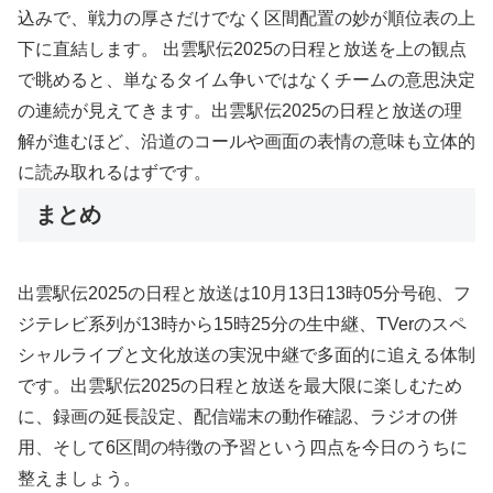
込みで、戦力の厚さだけでなく区間配置の妙が順位表の上
下に直結します。 出雲駅伝2025の日程と放送を上の観点
で眺めると、単なるタイム争いではなくチームの意思決定
の連続が見えてきます。出雲駅伝2025の日程と放送の理
解が進むほど、沿道のコールや画面の表情の意味も立体的
に読み取れるはずです。
まとめ
出雲駅伝2025の日程と放送は10月13日13時05分号砲、フ
ジテレビ系列が13時から15時25分の生中継、TVerのスペ
シャルライブと文化放送の実況中継で多面的に追える体制
です。出雲駅伝2025の日程と放送を最大限に楽しむため
に、録画の延長設定、配信端末の動作確認、ラジオの併
用、そして6区間の特徴の予習という四点を今日のうちに
整えましょう。