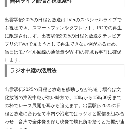
無料ライブ配信と視聴条件
出雲駅伝2025の日程と放送はTVerのスペシャルライブで
も視聴でき、スマートフォンやタブレット、PCでの再生
に限定されます。出雲駅伝2025の日程と放送をテレビア
プリのTVerで見ようとして再生できない例があるため、
当日はモバイル回線の通信量やWi-Fiの帯域も事前に確保
します。
ラジオ中継の活用法
出雲駅伝2025の日程と放送を移動しながら追う場合は文
化放送の実況中継が強い味方で、13時から15時30分まで
の枠でレース展開を耳から追えます。出雲駅伝2025の日
程と放送に合わせて車内や沿道ではラジオと配信を組み合
わせ、音声で全体像を保ち映像で勝負所を拾うと把握が速