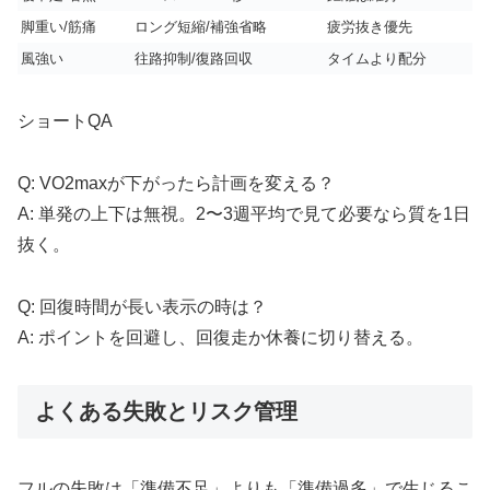
脚重い/筋痛
ロング短縮/補強省略
疲労抜き優先
風強い
往路抑制/復路回収
タイムより配分
ショートQA
Q: VO2maxが下がったら計画を変える？
A: 単発の上下は無視。2〜3週平均で見て必要なら質を1日
抜く。
Q: 回復時間が長い表示の時は？
A: ポイントを回避し、回復走か休養に切り替える。
よくある失敗とリスク管理
フルの失敗は「準備不足」よりも「準備過多」で生じるこ