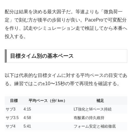
配分は結果を決める最大因子だ。等速よりも「微負荷一
定」で刻む方が後半の歩留りが良い。PaceProで可変配分
を作り、試走やシミュレーション走で検証してから本番へ
投入する。
目標タイム別の基本ペース
以下は代表的な目標タイムに対する平均ペースの目安であ
る。練習ではこの±10〜15秒の帯で再現性を確認する。
目標
平均ペース（分/ km）
補足
サブ3
4:15
LT強化とMペース持続
サブ3.5
4:58
有酸素の持久維持
サブ4
5:41
フォーム安定と補給徹底