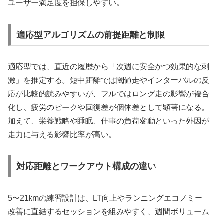
ユーザー満足度を担保しやすい。
適応型アルゴリズムの前提距離と制限
適応型では、直近の履歴から「次週に安全かつ効果的な刺
激」を推定する。短中距離では閾値走やインターバルの反
応が比較的読みやすいが、フルではロング走の影響が複合
化し、疲労のピークや回復差が個体差として顕著になる。
加えて、栄養戦略や睡眠、仕事の負荷変動といった外因が
走力に与える影響比率が高い。
対応距離とワークアウト構成の違い
5〜21kmの練習設計は、LT向上やランニングエコノミー
改善に直結するセッションを組みやすく、週間ボリューム