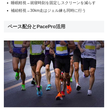
睡眠軽視→就寝時刻を固定しスクリーンを減らす
補給軽視→30km走はジェル練も同時に行う
ペース配分とPacePro活用