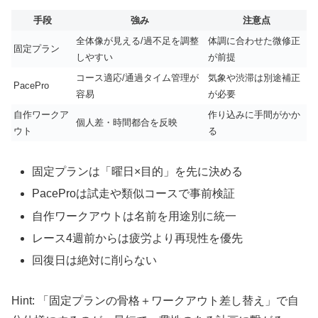
手段
強み
注意点
全体像が見える/過不足を調整
体調に合わせた微修正
固定プラン
しやすい
が前提
コース適応/通過タイム管理が
気象や渋滞は別途補正
PacePro
容易
が必要
自作ワークア
作り込みに手間がかか
個人差・時間都合を反映
ウト
る
固定プランは「曜日×目的」を先に決める
PaceProは試走や類似コースで事前検証
自作ワークアウトは名前を用途別に統一
レース4週前からは疲労より再現性を優先
回復日は絶対に削らない
Hint: 「固定プランの骨格＋ワークアウト差し替え」で自