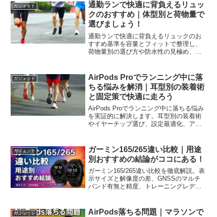
通勤ランで快適に背負えるリュッ
ガジェット
クのおすすめ｜体型別と荷物量で
選びましょう！
通勤ランで快適に背負えるリュックのお
すすめ基準を容量とフィットで整理し、
荷物量別の選び方や防水性の見極め、パ
ッキングと調整の手順まで丁寧に解説し
ます。今日から失敗なく選べます。
AirPods Proでランニング中に落
ガジェット
ちる悩みを解消｜耳型別の装着術
と固定策で快適に走ろう
AirPods Proでランニング中に落ちる悩み
を実証的に解決します。耳型別の装着術
やイヤーチップ選び、設定最適化、アク
セサリー活用、汗対策と清掃手順までを
体系化し、安全と快適さを両立します。
ガーミン165/265違い比較｜用途
ガジェット
別おすすめの結論がココにある！
ガーミン165/265違い比較を徹底解説。表
示サイズと解像度の差、GNSSのマルチ
バンド有無と精度、トレーニングレディ
ネス等の指標、電池と音楽保存の違いを
比較表と実測目安で整理し用途別に最適
モデルが分かる。
AirPods落ちる問題｜マラソンで
ガジェット