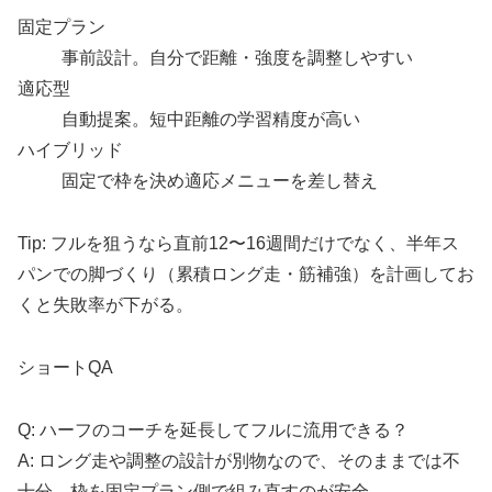
固定プラン
事前設計。自分で距離・強度を調整しやすい
適応型
自動提案。短中距離の学習精度が高い
ハイブリッド
固定で枠を決め適応メニューを差し替え
Tip: フルを狙うなら直前12〜16週間だけでなく、半年ス
パンでの脚づくり（累積ロング走・筋補強）を計画してお
くと失敗率が下がる。
ショートQA
Q: ハーフのコーチを延長してフルに流用できる？
A: ロング走や調整の設計が別物なので、そのままでは不
十分。枠を固定プラン側で組み直すのが安全。