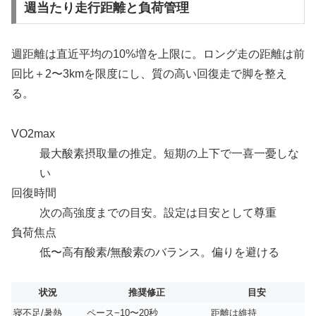
週当たり走行距離と負荷管理
週距離は直近平均の10%増を上限に。ロング走の距離は前
回比＋2〜3kmを限度にし、質の高い回復走で脚を整え
る。
VO2max
最大酸素摂取量の推定。短期の上下で一喜一憂しな
い
回復時間
次の高強度までの目安。設定は目安として尊重
負荷焦点
低〜高有酸素/無酸素のバランス。偏りを避ける
状況
推奨修正
目安
寝不足/暑熱
ペース−10〜20秒
距離は維持