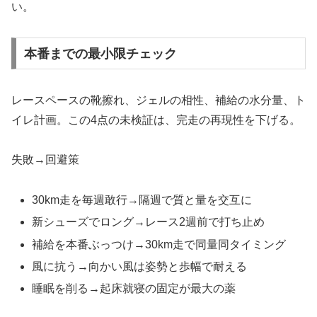
い。
本番までの最小限チェック
レースペースの靴擦れ、ジェルの相性、補給の水分量、ト
イレ計画。この4点の未検証は、完走の再現性を下げる。
失敗→回避策
30km走を毎週敢行→隔週で質と量を交互に
新シューズでロング→レース2週前で打ち止め
補給を本番ぶっつけ→30km走で同量同タイミング
風に抗う→向かい風は姿勢と歩幅で耐える
睡眠を削る→起床就寝の固定が最大の薬