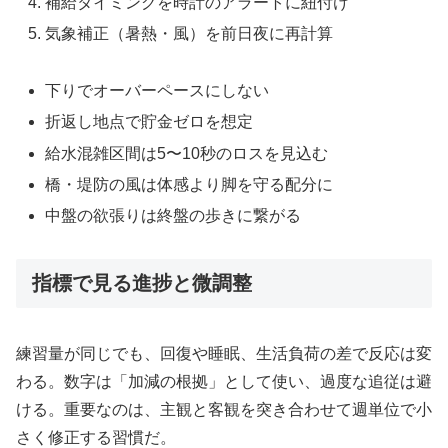
補給タイミングを時計のアラートに紐付け
気象補正（暑熱・風）を前日夜に再計算
下りでオーバーペースにしない
折返し地点で貯金ゼロを想定
給水混雑区間は5〜10秒のロスを見込む
橋・堤防の風は体感より脚を守る配分に
中盤の欲張りは終盤の歩きに繋がる
指標で見る進捗と微調整
練習量が同じでも、回復や睡眠、生活負荷の差で反応は変
わる。数字は「加減の根拠」として使い、過度な追従は避
ける。重要なのは、主観と客観を突き合わせて週単位で小
さく修正する習慣だ。