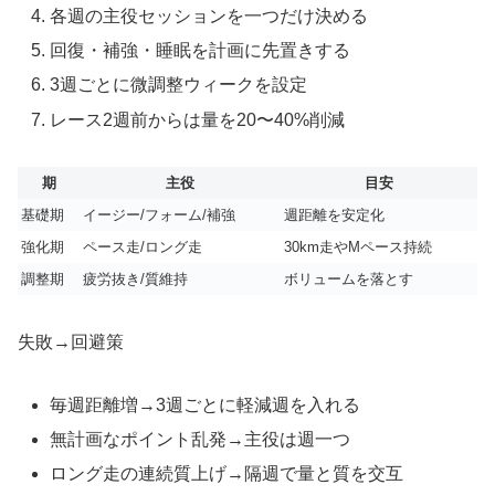
各週の主役セッションを一つだけ決める
回復・補強・睡眠を計画に先置きする
3週ごとに微調整ウィークを設定
レース2週前からは量を20〜40%削減
期
主役
目安
基礎期
イージー/フォーム/補強
週距離を安定化
強化期
ペース走/ロング走
30km走やMペース持続
調整期
疲労抜き/質維持
ボリュームを落とす
失敗→回避策
毎週距離増→3週ごとに軽減週を入れる
無計画なポイント乱発→主役は週一つ
ロング走の連続質上げ→隔週で量と質を交互