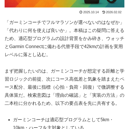
2025.10.14
2026.02.02
「ガーミンコーチでフルマラソンが選べないのはなぜか」
「代わりに何を使えば良いか」。本稿はこの疑問に答える
ため、適応型プログラムの設計背景をかみ砕き、ウォッチ
とGarmin Connectに備わる代替手段で42kmの計画を実用
レベルに落とし込む。
まず把握したいのは、ガーミンコーチが想定する距離と学
習ロジックの前提、次にコース高低差と気象を踏まえたペ
ース配分、最後に指標（心拍・負荷・回復）で微調整する
具体策だ。検索意図は「理由の確認」と「実装の方法」の
二本柱に分かれるため、以下の要点表を先に共有する。
ガーミンコーチは適応型プログラムとして5km・
10km・ハーフを主対象としている