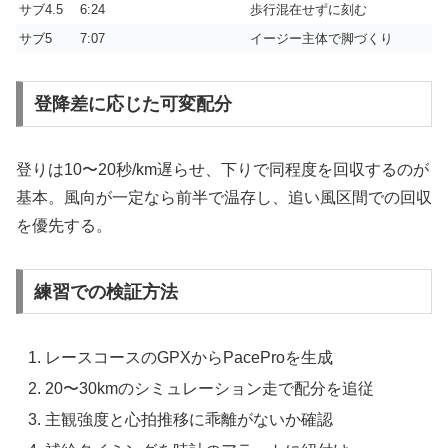
サブ4.5
6:24
歩行混在せずに刻む
サブ5
7:07
イージー主体で脚づくり
登降差に応じた可変配分
登りは10〜20秒/km遅らせ、下りで同程度を回収するのが
基本。風向が一定なら前半で温存し、追い風区間での回収
を優先する。
練習での検証方法
レースコースのGPXからPaceProを生成
20〜30kmのシミュレーション走で配分を追従
主観強度と心拍推移に乖離がないか確認