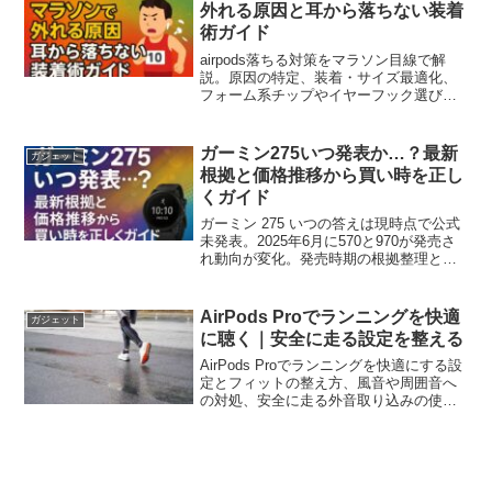
外れる原因と耳から落ちない装着
術ガイド
airpods落ちる対策をマラソン目線で解
説。原因の特定、装着・サイズ最適化、
フォーム系チップやイヤーフック選び、
規約と安全運用、「探す」活用まで。練
習〜本番で外れにくくする実践ガイド。
ガーミン275いつ発表か…？最新
ガジェット
根拠と価格推移から買い時を正し
くガイド
ガーミン 275 いつの答えは現時点で公式
未発表。2025年6月に570と970が発売さ
れ動向が変化。発売時期の根拠整理と
265/570/975の比較、待つか買うかの判断
フローと価格推移の目安を最新基準で提
示し、注意点もまた簡潔に詳述します。
AirPods Proでランニングを快適
ガジェット
に聴く｜安全に走る設定を整える
AirPods Proでランニングを快適にする設
定とフィットの整え方、風音や周囲音へ
の対処、安全に走る外音取り込みの使い
分け、Apple Watch連携や電池の持ちの工
夫まで具体化。迷いがちな要点をまとめ
て走り出しを軽くしましょう。練習も通
勤ランも対応。