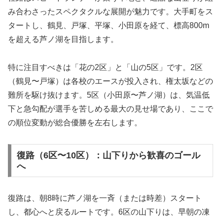
み合わさったスペクタクルな展開が魅力です。大手町をス
タートし、鶴見、戸塚、平塚、小田原を経て、標高800m
を超える芦ノ湖を目指します。
特に注目すべきは「花の2区」と「山の5区」です。2区
（鶴見〜戸塚）は各校のエースが投入され、権太坂などの
難所を駆け抜けます。5区（小田原〜芦ノ湖）は、気温低
下と急勾配が選手を苦しめる最大の見せ場であり、ここで
の順位変動が総合優勝を左右します。
復路（6区〜10区）：山下りから歓喜のゴール
へ
復路は、朝8時に芦ノ湖を一斉（または時差）スタート
し、都心へと戻るルートです。6区の山下りは、早朝の凍