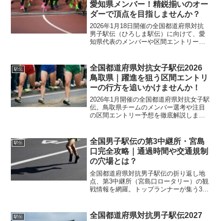
愛知県メンバー！精鋭揃いのオー
代表をこの記事を読んで全力で応援しま
ダーで頂点を目指しませんか？
しょう！
2026年1月18日開催の全国都道府県対抗
男子駅伝（ひろしま駅伝）に向けて、愛
知県代表のメンバーや区間エントリー予
想を深掘りします。トヨタ自動車の有力
選手や全国トップクラスの高校生、中学
生が集結する愛知チームの戦力とは？過
全国都道府県対抗女子駅伝2026
駅伝
去の成績やコースの特徴も踏まえ、愛知
鳥取県｜躍進を狙う区間エントリ
が上位進出するための見どころを解説し
ーの行方を追いかけませんか！
ます！
2026年1月開催の全国都道府県対抗女子駅
伝。鳥取県チームのメンバー選考や注目
の区間エントリー予想を徹底解説しま
す。地元出身の実業団ランナーや勢いの
ある高校生など、躍進が期待される鳥取
県勢の最新情報を網羅！過去の順位推移
全国男子駅伝の第3中継所・宮島
駅伝
から今年の目標順位まで、応援に役立つ
口完全攻略｜通過時間や交通規制
情報を凝縮してお届けします。
の穴場とは？
全国都道府県対抗男子駅伝の折り返し地
点、第3中継所（宮島口ロータリー）の観
戦情報を網羅。トップランナーが集う3区
から高校生へタスキがつながる瞬間の見
どころや、当日の混雑回避ルート、通過
予想時刻を徹底解説します。
全国都道府県対抗男子駅伝2027
駅伝