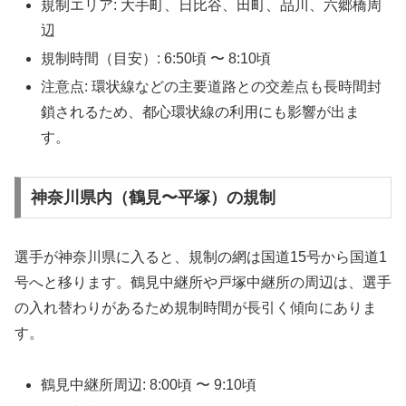
規制エリア: 大手町、日比谷、田町、品川、六郷橋周
辺
規制時間（目安）: 6:50頃 〜 8:10頃
注意点: 環状線などの主要道路との交差点も長時間封
鎖されるため、都心環状線の利用にも影響が出ま
す。
神奈川県内（鶴見〜平塚）の規制
選手が神奈川県に入ると、規制の網は国道15号から国道1
号へと移ります。鶴見中継所や戸塚中継所の周辺は、選手
の入れ替わりがあるため規制時間が長引く傾向にありま
す。
鶴見中継所周辺: 8:00頃 〜 9:10頃