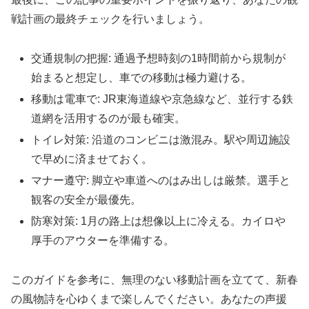
戦計画の最終チェックを行いましょう。
交通規制の把握: 通過予想時刻の1時間前から規制が
始まると想定し、車での移動は極力避ける。
移動は電車で: JR東海道線や京急線など、並行する鉄
道網を活用するのが最も確実。
トイレ対策: 沿道のコンビニは激混み。駅や周辺施設
で早めに済ませておく。
マナー遵守: 脚立や車道へのはみ出しは厳禁。選手と
観客の安全が最優先。
防寒対策: 1月の路上は想像以上に冷える。カイロや
厚手のアウターを準備する。
このガイドを参考に、無理のない移動計画を立てて、新春
の風物詩を心ゆくまで楽しんでください。あなたの声援