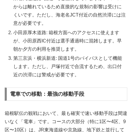
からは離れているため直接的な規制の影響は受けに
くいです。ただし、海老名JCT付近の自然渋滞には注
意が必要です。
小田原厚木道路: 箱根方面へのアクセスに使えます
が、小田原西IC付近は選手通過時に混雑します。早
朝か夕方の利用を推奨します。
第三京浜・横浜新道: 国道1号のバイパスとして機能
します。ただし、戸塚付近で合流するため、出口付
近の渋滞には警戒が必要です。
電車での移動：最強の移動手段
箱根駅伝の観戦において、最も確実で速い移動手段は間違
いなく「電車」です。コースの大部分（特に1区〜4区、9
区〜10区）は、JR東海道線や京急線、地下鉄と並行して