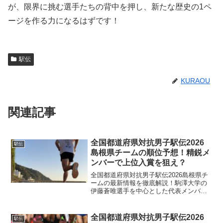
が、限界に挑む選手たちの背中を押し、新たな歴史の1ペ
ージを作る力になるはずです！
駅伝
KURAOU
関連記事
全国都道府県対抗男子駅伝2026
駅伝
島根県チームの順位予想！精鋭メ
ンバーで上位入賞を狙え？
全国都道府県対抗男子駅伝2026島根県チ
ームの最新情報を徹底解説！駒澤大学の
伊藤蒼唯選手を中心とした代表メンバー
の紹介や、広島コースでの順位予想、テ
レビ放送予定まで網羅。地元島根の高校
生や中学生の注目選手も詳しく掲載して
全国都道府県対抗男子駅伝2026
駅伝
います。悲願の上位入賞を目指す島根県