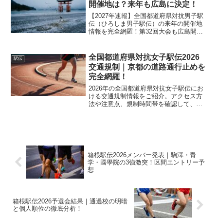
開催地は？来年も広島に決定！
【2027年速報】全国都道府県対抗男子駅
伝（ひろしま男子駅伝）の来年の開催地
情報を完全網羅！第32回大会も広島開催
で決定的な理由、日程予測、コースの魅
力、2026年の結果振り返りまで。現地観
戦やテレビ応援に役立つガイド決定版。
全国都道府県対抗女子駅伝2026
駅伝
交通規制｜京都の道路通行止めを
完全網羅！
2026年の全国都道府県対抗女子駅伝にお
ける交通規制情報をご紹介。アクセス方
法や注意点、規制時間帯を確認して、安
全に大会を楽しみましょう。
箱根駅伝2026メンバー発表｜駒澤・青
学・國學院の3強激突！区間エントリー予
想
箱根駅伝2026予選会結果｜通過校の明暗
と個人順位の徹底分析！