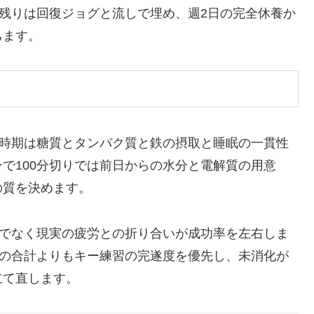
は残りは回復ジョグと流しで埋め、週2日の完全休養か
ちます。
る時期は糖質とタンパク質と鉄の摂取と睡眠の一貫性
で100分切りでは前日からの水分と電解質の用意
の質を決めます。
けでなく現実の疲労との折り合いが成功率を左右しま
週の合計よりもキー練習の完遂度を優先し、未消化が
立て直します。