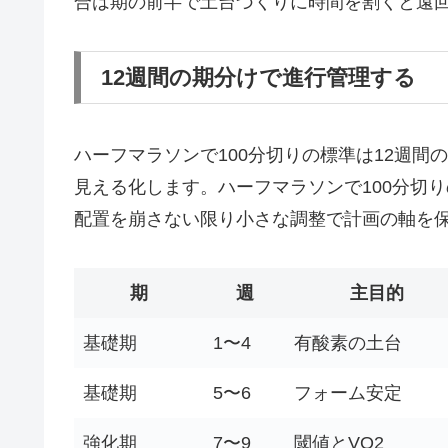
合は期の前半で土台づくりに時間を割くと遠
12週間の期分けで進行管理する
ハーフマラソンで100分切りの標準は12週
見える化します。ハーフマラソンで100分切
配置を崩さない限り小さな調整で計画の軸を
期
週
主目的
基礎期
1〜4
有酸素の土台
基礎期
5〜6
フォーム安定
強化期
7〜9
閾値とVO2