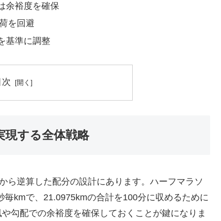
半は余裕度を確保
負荷を回避
gを基準に調整
目次
実現する全体戦略
ルから逆算した配分の設計にあります。ハーフマラソ
毎kmで、21.0975kmの合計を100分に収めるために
風や勾配での余裕度を確保しておくことが鍵になりま