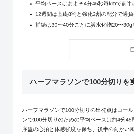
平均ペースはおよそ4分45秒毎kmで前
12週間は基礎8割と強化2割の配分で過
補給は30〜40分ごとに炭水化物20〜30
ハーフマラソンで100分切りを
ハーフマラソンで100分切りの出発点はゴー
ンで100分切りのための平均ペースは約4分45秒
序盤の心拍と体感強度を保ち、後半の向かい