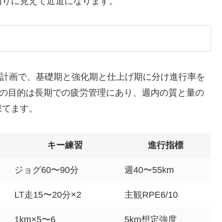
回りに見えて近道になります。
間の計画で、基礎期と強化期と仕上げ期に分け進行率を
りの目的は長期での疲労管理にあり、週内の質と量の
保てます。
キー練習
進行指標
ジョグ60〜90分
週40〜55km
LT走15〜20分×2
主観RPE6/10
1km×5〜6
5km想定強度