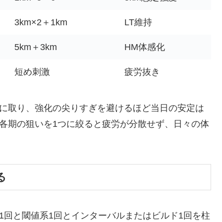
3km×2＋1km
LT維持
5km＋3km
HM体感化
短め刺激
疲労抜き
めに取り、強化の尖りすぎを避けるほど当日の安定は
け各期の狙いを1つに絞ると疲労が分散せず、日々の体
る
1回と閾値系1回とインターバルまたはビルド1回を柱