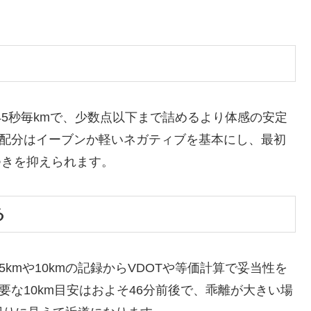
〜45秒毎kmで、少数点以下まで詰めるより体感の安定
の配分はイーブンか軽いネガティブを基本にし、最初
つきを抑えられます。
る
kmや10kmの記録からVDOTや等価計算で妥当性を
要な10km目安はおよそ46分前後で、乖離が大きい場