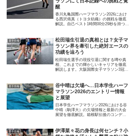
ラソンにて日本記録への挑戦と覚
醒
香川丸亀国際ハーフマラソン2026におけ
る西沢侑真（トヨタ紡織）の挑戦を徹底
解説。自己ベスト1時間00分29秒を持つエ
ースの戦略、高速コースでの日本記録更
新の可能性、そしてニューイヤー駅伝で
見せた覚醒の真価に迫ります。
松田瑞生引退の真相とは？女子マ
選手情報
ラソン界を牽引した絶対エースの
功績を辿ろう
松田瑞生選手の現役引退に関する噂や真
相、これまでの輝かしいキャリアを徹底
解説します。大阪国際女子マラソン3冠達
成や「なにわの腹筋女王」としての過酷
なトレーニング、一度は引退を考えた苦
悩から現役続行に至ったドラマまで、フ
谷中晴は欠場へ…日本学生ハーフ
選手情報
ァンが知りたい最新情報を凝縮。彼女が
マラソン2026のエントリー情報
日本女子マラソン界に刻んだ功績を共に
と展望
振り返りましょう。
日本学生ハーフマラソン2026における谷
中晴（駒澤大）の欠場情報と最新の大会
展望を徹底解説。箱根駅伝後のコンディ
ションや自己ベスト記録、丸亀開催とな
る今大会のコース特徴や優勝候補、ユニ
バーシアード選考への影響まで詳細に分
伊澤菜々花の身長は何センチ？小
選手情報
析します。