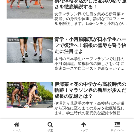
柄な体格を活かした驚異の粘り強
さを徹底解説する！
女子マラソン界で注目を集める伊澤菜々
花選手の身長や体重、詳細なプロフィー
ルを解説します。156センチと小柄なが
ら、圧倒的なピッチ走法で自己ベストを
更新し続ける彼女の強さの秘密とは。一
度の引退を経てスターツで復帰した経歴
青学・小河原陽琉が日本学生ハー
選手情報
や最新の大会成績まで、伊澤菜々花の魅
フで復活へ！箱根の雪辱を誓う快
力を余すことなくお届けします。
走に注目せよ
本日の日本学生ハーフマラソンで注目の
小河原陽琉。箱根駅伝の悔しさをバネに
高速コースで自己ベスト更新なるか？青
山学院大学の主力として挑む復活の走り
と、ライバルとの対決構図を徹底解説し
ます。
伊澤菜々花の中学から高校時代の
選手情報
軌跡！マラソン界の新星が歩んだ
成長の記録とは？
伊澤菜々花選手の中学・高校時代の活躍
から現在に至るまでの歩みを徹底解説し
ます。学生時代の驚異的な記録や練習環
境、当時のエピソードを詳しく紹介！陸
上界で注目を集める彼女の強さの秘密は
どこにあるのか。マラソンファン必見の
ホーム
検索
トップ
サイドバー
情報を凝縮してお届けします。