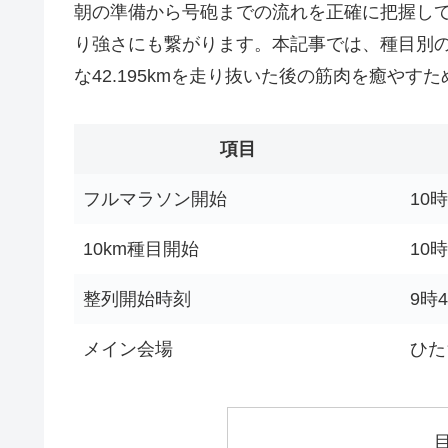
朝の準備から号砲までの流れを正確に把握し
り強さにも繋がります。本記事では、種目別
な42.195kmを走り抜いた後の筋肉を癒や
項目
フルマラソン開始
10
10km種目開始
10
整列開始時刻
9時
メイン会場
ひた