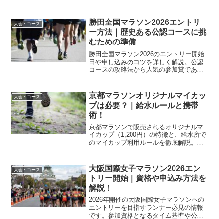
勝田全国マラソン2026エントリ
大会・コース
ー方法｜歴史ある公認コースに挑
むための準備
勝田全国マラソン2026のエントリー開始
日や申し込みのコツを詳しく解説。公認
コースの攻略法から人気の参加賞である
干し芋の魅力まで網羅しました。クリッ
ク合戦を制して確実に参加権を確保した
いランナー必見の情報をお届けします。
京都マラソンオリジナルマイカッ
大会・コース
宿泊予約のタイミングや当日の寒さ対策
プは必要？｜給水ルールと携帯
など、完走に必要な準備をまとめまし
術！
た。
京都マラソンで販売されるオリジナルマ
イカップ（1,200円）の特徴と、給水所で
のマイカップ利用ルールを徹底解説。紙
コップの有無や、エコな大会を快適に走
るための携帯・活用術もあわせて紹介し
ます。
大阪国際女子マラソン2026エン
大会・コース
トリー開始｜資格や申込み方法を
解説！
2026年開催の大阪国際女子マラソンへの
エントリーを目指すランナー必見の情報
です。参加資格となるタイム基準や公認