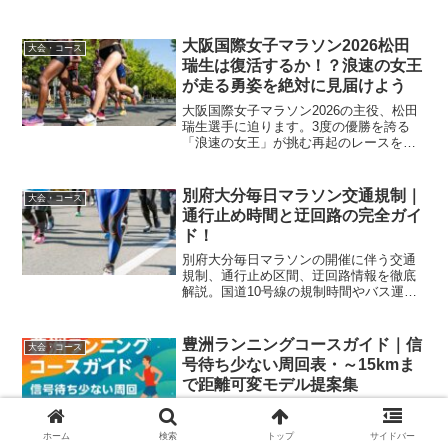
記録の有効期間、具体的な申し込み手順
まで網羅しました。トップアスリートが
競う冬の大阪を走り抜けるための準備
大阪国際女子マラソン2026松田
大会・コース
と、完走後の身体を支える赤身肉の栄養
瑞生は復活するか！？浪速の女王
についても詳しく紹介します。
が走る勇姿を絶対に見届けよう
大阪国際女子マラソン2026の主役、松田
瑞生選手に迫ります。3度の優勝を誇る
「浪速の女王」が挑む再起のレースを徹
底分析。コース攻略法や最新のコンディ
ション、ライバル動向まで網羅しまし
た。彼女の力強い走りと勝負のポイント
別府大分毎日マラソン交通規制｜
大会・コース
を知れば、大会当日がさらに楽しみにな
通行止め時間と迂回路の完全ガイ
ること間違いなしです！
ド！
別府大分毎日マラソンの開催に伴う交通
規制、通行止め区間、迂回路情報を徹底
解説。国道10号線の規制時間やバス運
休、大分空港アクセスの注意点など、当
日移動するドライバーや応援者が知って
おくべき情報を網羅しました。
豊洲ランニングコースガイド｜信
大会・コース
号待ち少ない周回表・～15kmま
で距離可変モデル提案集
豊洲ランニングコース海沿いの景観と橋
のアップダウンを活かした実用ルート
ホーム
検索
トップ
サイドバー
を、距離別モデルや混雑回避、シャワ