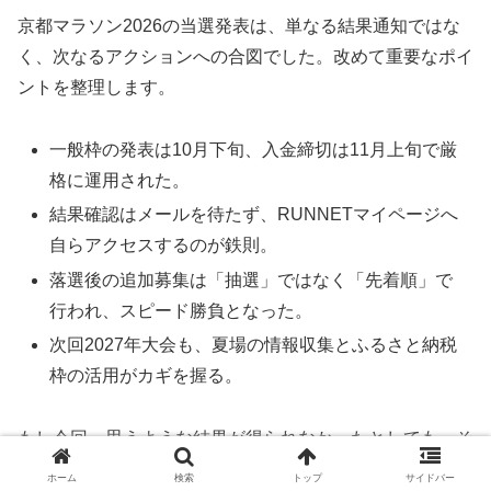
京都マラソン2026の当選発表は、単なる結果通知ではな
く、次なるアクションへの合図でした。改めて重要なポイ
ントを整理します。
一般枠の発表は10月下旬、入金締切は11月上旬で厳
格に運用された。
結果確認はメールを待たず、RUNNETマイページへ
自らアクセスするのが鉄則。
落選後の追加募集は「抽選」ではなく「先着順」で
行われ、スピード勝負となった。
次回2027年大会も、夏場の情報収集とふるさと納税
枠の活用がカギを握る。
もし今回、思うような結果が得られなかったとしても、そ
の経験は次回の戦略に必ず活かせます。「先着順の追加募
ホーム
検索
トップ
サイドバー