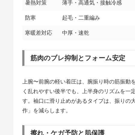
暑熱対策
薄手・高通気・接触冷感
防寒
起毛・二重編み
寒暖差対応
中厚・速乾
筋肉のブレ抑制とフォーム安定
上腕〜前腕の軽い着圧は、腕振り時の筋振動
く乱れやすい後半でも、上半身のリズムを一
す。袖口に滑り止めがあるタイプは、振りの
作」を減らします。
擦れ・ケガ予防と肌保護