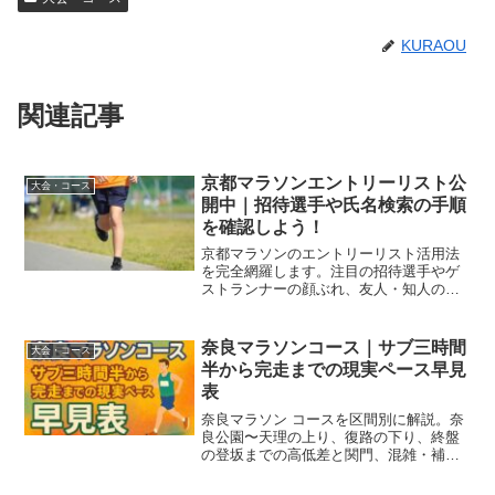
KURAOU
関連記事
京都マラソンエントリーリスト公
大会・コース
開中｜招待選手や氏名検索の手順
を確認しよう！
京都マラソンのエントリーリスト活用法
を完全網羅します。注目の招待選手やゲ
ストランナーの顔ぶれ、友人・知人の走
行位置をリアルタイムで確認する検索機
能や応援ナビの使い方はこちら。大会を
100倍楽しむための重要情報を事前にチェ
奈良マラソンコース｜サブ三時間
大会・コース
ックして当日に備えましょう。
半から完走までの現実ペース早見
表
奈良マラソン コースを区間別に解説。奈
良公園〜天理の上り、復路の下り、終盤
の登坂までの高低差と関門、混雑・補
給・装備の最適解、目標別ペース配分と
当日動線を具体的に示します。