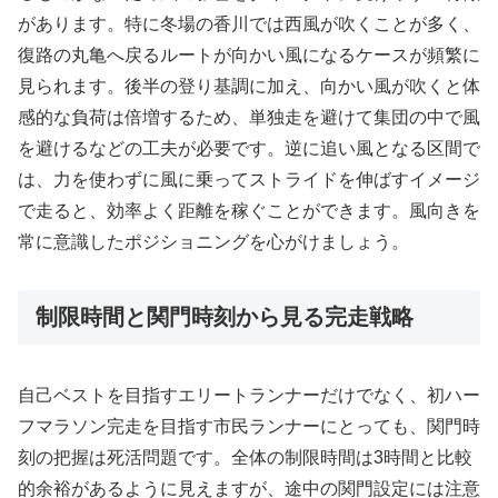
があります。特に冬場の香川では西風が吹くことが多く、
復路の丸亀へ戻るルートが向かい風になるケースが頻繁に
見られます。後半の登り基調に加え、向かい風が吹くと体
感的な負荷は倍増するため、単独走を避けて集団の中で風
を避けるなどの工夫が必要です。逆に追い風となる区間で
は、力を使わずに風に乗ってストライドを伸ばすイメージ
で走ると、効率よく距離を稼ぐことができます。風向きを
常に意識したポジショニングを心がけましょう。
制限時間と関門時刻から見る完走戦略
自己ベストを目指すエリートランナーだけでなく、初ハー
フマラソン完走を目指す市民ランナーにとっても、関門時
刻の把握は死活問題です。全体の制限時間は3時間と比較
的余裕があるように見えますが、途中の関門設定には注意