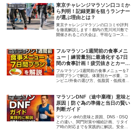
東京チャレンジマラソン口コミか
大会・コース
ら判明！記録更新を狙うランナー
が選ぶ理由とは？
東京チャレンジマラソンの口コミや評判
を徹底解説します！都内の荒川河川敷で
開催されるこの大会は、平坦なコースで
自己ベスト更新に最適と評判です。実際
に参加したランナーのリアルな感想をも
とに、コース攻略法や当日の注意点、さ
フルマラソン1週間前の食事メニ
大会・コース
らには準備すべき持ち物まで詳しく紹介
ュー｜練習量別に最適化する7日
するのでぜひ参考にしてください。
間の食事計画！疲労抜きとカーボ
ローディングの黄金比
フルマラソン1週間前の食事メニューを7
日間プランで解説。体重別カーボ量、コ
ンビニ/外食の選び方、低脂質・低残渣の
工夫、水分と塩分、前日夜・当日朝の鉄
板まで迷わず実行できる具体例を網羅。
マラソンDNF（途中棄権）意味と
大会・コース
原因｜防ぐ為の準備と当日の賢い
判断ガイド
マラソン dnfの意味と原因、DNS・DSQ
との違い、関門対策や補給計画、リタイ
ア時の対応までを実践的に解説。安全第
一の賢い判断で完走率を高めるためのチ
ェックリスト付きガイド。