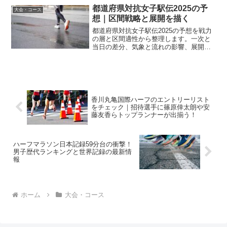
都道府県対抗女子駅伝2025の予
大会・コース
想｜区間戦略と展開を描く
都道府県対抗女子駅伝2025の予想を戦力
の層と区間適性から整理します。一次と
当日の差分、気象と流れの影響、展開シ
ナリオ、観戦準備までを一続きにして判
断を楽にします。
香川丸亀国際ハーフのエントリーリスト
をチェック｜招待選手に篠原倖太朗や安
藤友香らトップランナーが出揃う！
ハーフマラソン日本記録59分台の衝撃！
男子歴代ランキングと世界記録の最新情
報
ホーム
大会・コース