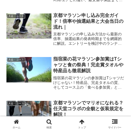
羅し、後悔しない選び方を解説。
京都マラソン申し込み完全ガイ
大会・コース
ド！倍率や抽選結果と大会当日の
流れ｜
京都マラソンの申し込み方法から最新の
倍率、抽選結果の発表時期までを網羅的
に解説。エントリーを検討中のランナー
必見のスケジュールや、大会当日の受付
等の重要情報も詳しく紹介します。古都
を駆け抜ける特別な体験に向けた準備を
指宿菜の花マラソン参加賞はTシ
大会・コース
万全に整えましょう。
ャツと食の祭典！完走賞タオルや
特産品も徹底解説
指宿菜の花マラソンの参加賞はTシャツだ
けじゃない！特産品、完走タオルの質、
そしてコース上の「食べる参加賞」とも
呼べる豪華エイドの全貌を公開。2025年
最新デザインや、胃袋も満たされるおも
てなしの真髄を徹底解説します。
京都マラソンでマリオになれる？
大会・コース
任天堂コラボの全貌と仮装規定を
解説！
京都マラソン2026は「スーパーマリオブ
ラザーズ40周年」を記念した特別な大会
ホーム
検索
トップ
サイドバー
です。任天堂が冠協賛する本大会の限定