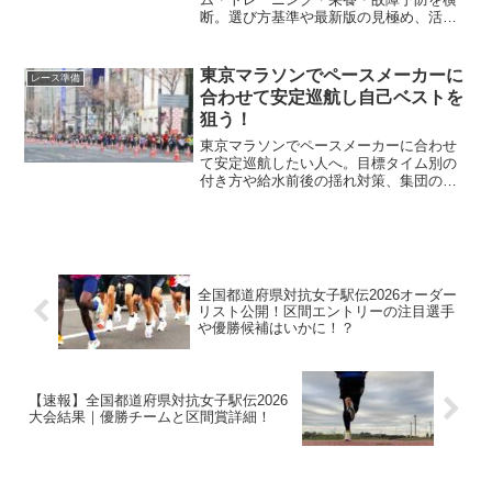
断。選び方基準や最新版の見極め、活用
術、早見表とチェックリストで迷わず選
べます。成果直結の決定版ガイド。
東京マラソンでペースメーカーに
レース準備
合わせて安定巡航し自己ベストを
狙う！
東京マラソンでペースメーカーに合わせ
て安定巡航したい人へ。目標タイム別の
付き方や給水前後の揺れ対策、集団の風
よけ活用、外れても立て直す手順まで自
然な流れでまとめます。
全国都道府県対抗女子駅伝2026オーダー
リスト公開！区間エントリーの注目選手
や優勝候補はいかに！？
【速報】全国都道府県対抗女子駅伝2026
大会結果｜優勝チームと区間賞詳細！