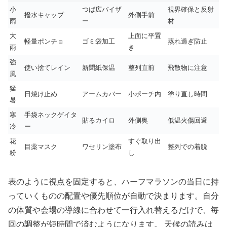
小
つば広バイザ
視界確保と反射
撥水キャップ
外側手前
雨
ー
材
大
上面に平置
軽量ポンチョ
ゴミ袋加工
蒸れ過ぎ防止
雨
き
強
使い捨てレイン
新聞紙保温
整列直前
飛散物に注意
風
猛
日焼け止め
アームカバー
小ポーチ内
塗り直し時間
暑
寒
手袋ネックゲイタ
貼るカイロ
外側奥
低温火傷回避
冷
ー
花
すぐ取り出
目薬マスク
ワセリン塗布
整列での着脱
粉
し
表のように視点を固定すると、ハーフマラソンの当日に持
っていくものの配置や優先順位が自動で決まります。自分
の体質や会場の導線に合わせて一行入れ替えるだけで、毎
回の調整が短時間で済むようになります。 天候の読みは