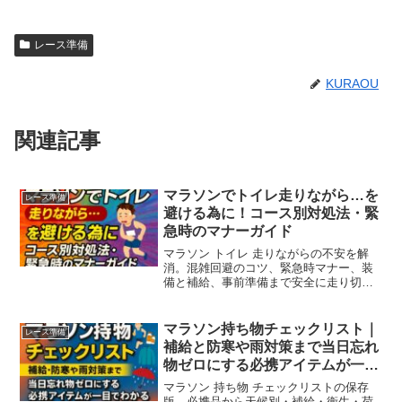
レース準備
KURAOU
関連記事
マラソンでトイレ走りながら…を
レース準備
避ける為に！コース別対処法・緊
急時のマナーガイド
マラソン トイレ 走りながらの不安を解
消。混雑回避のコツ、緊急時マナー、装
備と補給、事前準備まで安全に走り切る
実践ガイド。
マラソン持ち物チェックリスト｜
レース準備
補給と防寒や雨対策まで当日忘れ
物ゼロにする必携アイテムが一目
でわかる！
マラソン 持ち物 チェックリストの保存
版。必携品から天候別・補給・衛生・荷