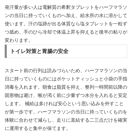
発汗量が多い人は電解質の希釈タブレットをハーフマラソ
ンの当日に持っていくものへ加え、給水所の水に溶かして
使います。汗の塩跡が出る体質なら塩タブレットを一粒ず
つ舐め、手のひら冷却で体温上昇を抑えると後半の粘りが
変わります。
トイレ対策と胃腸の安全
スタート前の行列は読みづらいため、ハーフマラソンの当
日に持っていくものにはポケットティッシュと小袋の手指
消毒を入れます。朝食は脂質を抑え、整列一時間前以降の
固形物は避け、喉が渇く前に少量ずつ水分を入れると安定
します。 補給は多ければ安心という思い込みを外すこと
が第一歩です。ハーフマラソンの当日に持っていくものを
体験に合わせて減らし、走りに直結する二三点だけを確実
に運用すると集中が保てます。