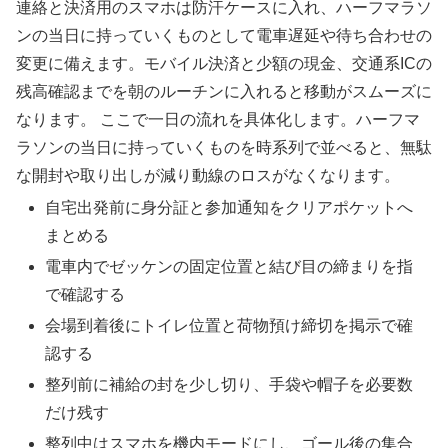
連絡と決済用のスマホは防汗ケースに入れ、ハーフマラソ
ンの当日に持っていくものとして電車遅延や待ち合わせの
変更に備えます。モバイル決済と少額の現金、交通系ICの
残高確認までを朝のルーチンに入れると移動がスムーズに
なります。 ここで一日の流れを具体化します。ハーフマ
ラソンの当日に持っていくものを時系列で並べると、無駄
な開封や取り出しが減り動線のロスがなくなります。
自宅出発前に身分証と参加通知をクリアポケットへ
まとめる
電車内でゼッケンの固定位置と結び目の締まりを指
で確認する
会場到着後にトイレ位置と荷物預け締切を掲示で確
認する
整列前に補給の封を少し切り、手袋や帽子を必要数
だけ残す
整列中はスマホを機内モードにし、ゴール後の集合