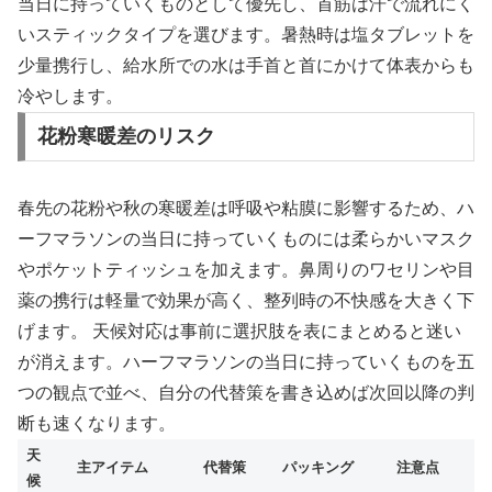
当日に持っていくものとして優先し、首筋は汗で流れにく
いスティックタイプを選びます。暑熱時は塩タブレットを
少量携行し、給水所での水は手首と首にかけて体表からも
冷やします。
花粉寒暖差のリスク
春先の花粉や秋の寒暖差は呼吸や粘膜に影響するため、ハ
ーフマラソンの当日に持っていくものには柔らかいマスク
やポケットティッシュを加えます。鼻周りのワセリンや目
薬の携行は軽量で効果が高く、整列時の不快感を大きく下
げます。 天候対応は事前に選択肢を表にまとめると迷い
が消えます。ハーフマラソンの当日に持っていくものを五
つの観点で並べ、自分の代替策を書き込めば次回以降の判
断も速くなります。
天
主アイテム
代替策
パッキング
注意点
候