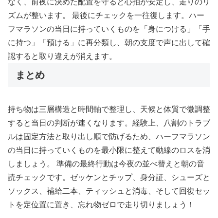
なく、前夜に決めた配置を守ると心拍が安定し、走りのリ
ズムが整います。 最後にチェックを一往復します。ハー
フマラソンの当日に持っていくものを「身につける」「手
に持つ」「預ける」に再分類し、朝の支度で声に出して確
認すると取り違えが消えます。
まとめ
持ち物は三層構造と時間軸で整理し、天候と体質で微調整
すると当日の判断が速くなります。経験上、八割のトラブ
ルは固定方法と取り出し順で防げるため、ハーフマラソン
の当日に持っていくものを最小限に整えて動線のロスを消
しましょう。 準備の最終行動は今夜の並べ替えと朝の音
読チェックです。ゼッケンとチップ、身分証、シューズと
ソックス、補給二本、ティッシュと消毒、そして回復セッ
トを定位置に置き、忘れ物ゼロで走り切りましょう！