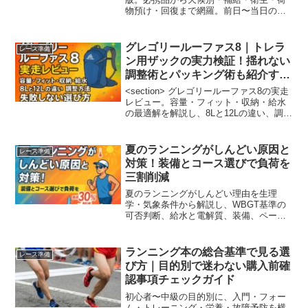
物預け・回復まで網羅。前日〜当日の準
備が一目でわかり、忘れ物ゼロに導く実
践ガイド。
グレゴリールーファス8｜トレラ
レース準備
ン用ザックの実力検証！揺れない
調整術とパッキング術も紹介する
よ
<section> グレゴリールーファス8の実走
レビュー。容量・フィット・収納・給水
の最適解を解説し、8Lと12Lの違い、調整
術、季節別パッキングまで網羅して失敗
しない選び方を提示します。</section>
夏のランニングがしんどい原因と
レース準備
対策！装備とコース選びで負荷を
三割削減
夏のランニングがしんどい理由を生理
学・気象条件から解説し、WBGT基準の
可否判断、給水と電解質、装備、ペース
設計、熱中症対策まで早見表とチェック
リストで具体化。今日から安全に楽しく
走れる。
ランニング本の総合基準で見る選
レース準備
び方｜目的別で迷わない購入前確
認事項チェックガイド
初心者〜中級の目的別に、入門・フォー
ム・トレーニング・栄養・故障予防を横