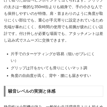
けで狙った部位へピンポイントで当てられます。グリップ
の太さは一般的な350ml缶よりも細身で、手の小さな人で
も保持しやすいのが特徴。肩・首まわりのように角度が取
りにくい部位でも、重心が手元寄りに設定されているため
先端が暴れにくく、長時間の使用でも前腕が疲れにくい設
計です。付け外しが必要な場面でも、アタッチメントは差
し込み式でスムーズに交換できます。
片手でのターゲティングが容易（狙いがブレにく
い）
グリップは汗をかいても滑りにくいマット調
角度の自由度が高く、背中・腰にも届きやすい
騒音レベルの実測と体感
静音性は小型機の強み。一般的な生活環境音よりも控えめ