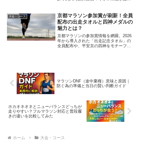
風対策トイレ混雑回避まで完走に直結す
る実践ノウハウを凝縮。
京都マラソン参加賞が刷新！全員
大会・コース
配布の出走タオルと四神メダルの
魅力とは？
京都マラソンの参加賞情報を網羅。2026
年から導入された「出走記念タオル」の
全員配布や、平安京の四神をモチーフに
した完走メダルの詳細を徹底解説。有料
ネックゲイターやデジタルプログラムな
ど、環境配慮型の最新トレンドとランナ
ーへの特典を紹介します。
マラソンDNF（途中棄権）意味と原因｜
防ぐ為の準備と当日の賢い判断ガイド
ホカオネオネとニューバランスどっちが
走りやすい？フルマラソン対応と普段履
きの違いを比較してみた
ホーム
大会・コース