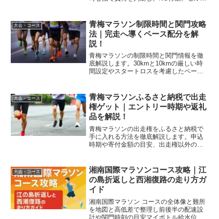
ケア、食事・水分補給の要点でケガなく
次レースへ。
青梅マラソン制限時間と関門攻略
大会・コース
法｜完走へ導くペース配分を解
説！
青梅マラソンの制限時間と関門情報を徹
底解説します。30kmと10kmの厳しい時
間設定やスタートロスを考慮したペース
配分、コースの難所であるアップダウン
対策まで、完走に必要な最新ノウハウを
お届けしましょう。初心者も安心の準備
青梅マラソンふるさと納税で出走
大会・コース
ガイド付きです。
権ゲット｜エントリー時期や返礼
品を解説！
青梅マラソンの出走権をふるさと納税で
手に入れる方法を徹底解説します。申込
時期や寄付金額の目安、出走権以外の魅
力的な返礼品情報も網羅。人気大会のエ
ントリーを確実にするためのポイントと
コースの魅力を紹介します。
湘南国際マラソンコース攻略｜江
大会・コース
の島折返しと西湘復路の走り方ガ
イド
湘南国際マラソン コースの全体像と難所
を地図と高低差で整理し前後半の配速設
計や関門時刻の目安マイボトル給水位置