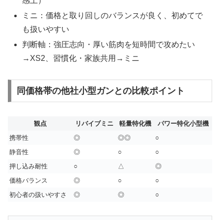
感上）
ミニ：価格と取り回しのバランスが良く、初めてで
も扱いやすい
判断軸：強圧志向・厚い筋肉を短時間で攻めたい
→XS2、習慣化・家族共用→ミニ
同価格帯の他社小型ガンとの比較ポイント
観点
リバイブミニ
軽量特化機
パワー特化小型機
携帯性
◎
◎◎
○
静音性
◎
○
○
押し込み耐性
○
△
◎
価格バランス
◎
○
○
初心者の扱いやすさ
◎
◎
○