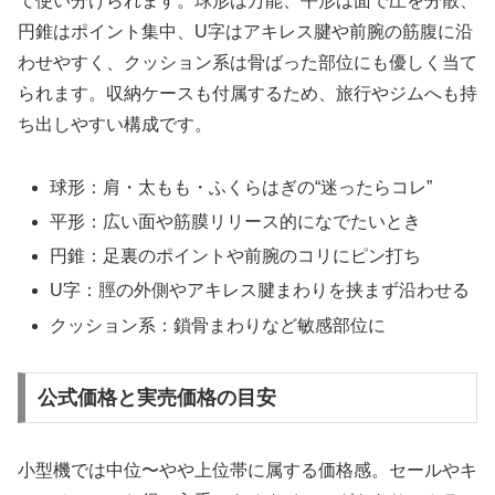
て使い分けられます。球形は万能、平形は面で圧を分散、
円錐はポイント集中、U字はアキレス腱や前腕の筋腹に沿
わせやすく、クッション系は骨ばった部位にも優しく当て
られます。収納ケースも付属するため、旅行やジムへも持
ち出しやすい構成です。
球形：肩・太もも・ふくらはぎの“迷ったらコレ”
平形：広い面や筋膜リリース的になでたいとき
円錐：足裏のポイントや前腕のコリにピン打ち
U字：脛の外側やアキレス腱まわりを挟まず沿わせる
クッション系：鎖骨まわりなど敏感部位に
公式価格と実売価格の目安
小型機では中位〜やや上位帯に属する価格感。セールやキ