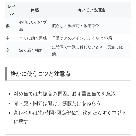
レベ
体感
向いている用途
ル
心地よいバイブ
低
慣らし・就寝前・敏感部位
感
中
コリに効く実感
日常ケアのメイン、ふくらはぎ/肩
短時間で一気に解したいとき（長当て厳
高
深く届く強め
禁）
静かに使うコツと注意点
斜め当ては共振音の原因。必ず垂直当てを意識
骨・腱・関節は避け、筋腹だけをねらう
高レベルは“短時間×限定部位”。終えたらすぐ中以下
に戻す