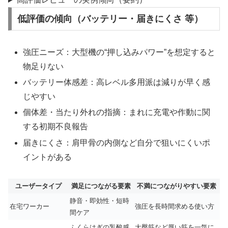
低評価の傾向（バッテリー・届きにくさ 等）
強圧ニーズ：大型機の“押し込みパワー”を想定すると
物足りない
バッテリー体感差：高レベル多用派は減りが早く感
じやすい
個体差・当たり外れの指摘：まれに充電や作動に関
する初期不良報告
届きにくさ：肩甲骨の内側など自分で狙いにくいポ
イントがある
ユーザータイプ
満足につながる要素
不満につながりやすい要素
静音・即効性・短時
在宅ワーカー
強圧を長時間求める使い方
間ケア
ふくらはぎの乳酸感
大臀筋など厚い筋を一気に