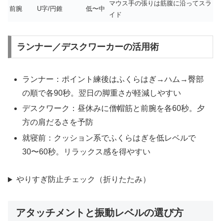
マウス手の張りは筋腹に沿ってスラ
前腕
U字/円錐
低〜中
イド
ランナー／デスクワーカーの活用術
ランナー：ポイント練後はふくらはぎ→ハム→臀部
の順で各90秒。翌日の脚重さが軽減しやすい
デスクワーク：昼休みに僧帽筋と前腕を各60秒。夕
方の肩だるさを予防
就寝前：クッション系でふくらはぎを低レベルで
30〜60秒。リラックス感を得やすい
やりすぎ防止チェック（折りたたみ）
アタッチメントと振動レベルの選び方