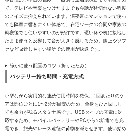
で、テレビや音楽をつけたままでも会話が途切れない程度
のノイズに抑えられています。深夜帯にマンションで使っ
ても隣室に響きにくい体感で、在宅ワークの合間や家族の
就寝後でも使いやすいのが好評です。硬い床や机に接地し
たまま使うと反響して音が大きく感じるため、膝上やソフ
ァなど吸音しやすい場所での使用が快適です。
静かに使う配置のコツ（折りたたみ）
バッテリー持ち時間・充電方式
小型ながら実用的な連続使用時間を確保。1回あたりのケ
アは部位ごとに1〜2分が目安のため、全身をひと回しし
ても余力が残るスタミナ感です。USBタイプの充電に対
応するため、モバイルバッテリーやPCからの給電でも充
電でき、旅先やレース遠征の荷物を減らせます。使い始め