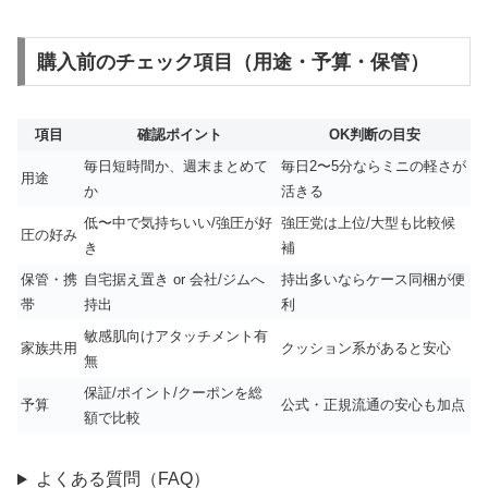
購入前のチェック項目（用途・予算・保管）
項目
確認ポイント
OK判断の目安
毎日短時間か、週末まとめて
毎日2〜5分ならミニの軽さが
用途
か
活きる
低〜中で気持ちいい/強圧が好
強圧党は上位/大型も比較候
圧の好み
き
補
保管・携
自宅据え置き or 会社/ジムへ
持出多いならケース同梱が便
帯
持出
利
敏感肌向けアタッチメント有
家族共用
クッション系があると安心
無
保証/ポイント/クーポンを総
予算
公式・正規流通の安心も加点
額で比較
よくある質問（FAQ）