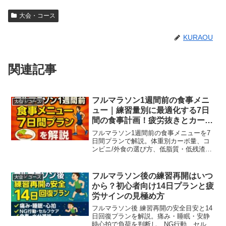
大会・コース
KURAOU
関連記事
フルマラソン1週間前の食事メニ
大会・コース
ュー｜練習量別に最適化する7日
間の食事計画！疲労抜きとカーボ
ローディングの黄金比
フルマラソン1週間前の食事メニューを7
日間プランで解説。体重別カーボ量、コ
ンビニ/外食の選び方、低脂質・低残渣の
工夫、水分と塩分、前日夜・当日朝の鉄
板まで迷わず実行できる具体例を網羅。
フルマラソン後の練習再開はいつ
大会・コース
から？初心者向け14日プランと疲
労サインの見極め方
フルマラソン後 練習再開の安全目安と14
日回復プランを解説。痛み・睡眠・安静
時心拍で負荷を判断し、NG行動、セルフ