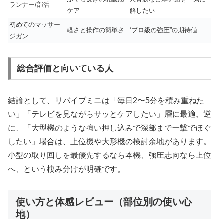
ランナー/部活
ケア
解したい
初めてのマッサー
軽さと操作の簡単さ
“プロ級の強圧”の期待値
ジガン
総合評価と向いている人
結論として、リバイブミニは「毎日2〜5分を積み重ねた
い」「テレビを見ながらサッとケアしたい」層に最適。逆
に、「大型機のような強い押し込みで深部まで一撃でほぐ
したい」場合は、上位機や大形機の検討余地があります。
小型の取り回しを最優先するなら本機、強圧志向なら上位
へ、という棲み分けが明確です。
使い方と体感レビュー（部位別の使い心
地）