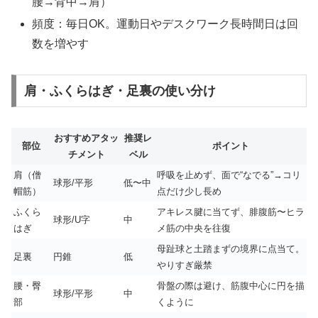
腰→背中→肩）
頻度：毎日OK。運動日やデスクワーク長時間日は回
数を増やす
肩・ふくらはぎ・足裏の使い分け
おすすめアタッ
推奨レ
部位
ポイント
チメント
ベル
肩（僧
呼吸を止めず、面で“なでる”→コリ
球形/平形
低〜中
帽筋）
点だけ少し長め
ふくら
アキレス腱に当てず、腓腹筋〜ヒラ
球形/U字
中
はぎ
メ筋の中央を往復
母趾球と土踏まずの境界に点当て。
足裏
円錐
低
やりすぎ厳禁
腰・臀
骨盤の際は避け、筋腹中心に円を描
球形/平形
中
部
くように