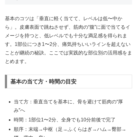
基本のコツは「垂直に軽く当てて、レベルは低〜中か
ら」。皮膚表面で跳ねさせず、筋肉の“腹”に面で当てるイ
メージを持つと、低レベルでも十分な満足感を得られま
す。1部位につき1〜2分、痛気持ちいいラインを超えない
ことが継続の秘訣。ここでは実践的な部位別の活用感をま
とめます。
基本の当て方・時間の目安
当て方：垂直当てを基本に、骨を避けて筋肉の“厚
み”へ
時間：1部位1〜2分、全身でも10分前後で完了
順序：末端→中枢（足→ふくらはぎ→ハム→臀部→