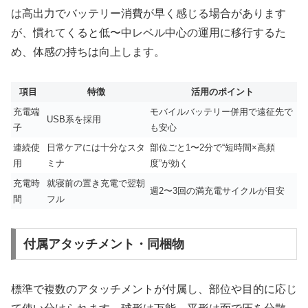
は高出力でバッテリー消費が早く感じる場合があります
が、慣れてくると低〜中レベル中心の運用に移行するた
め、体感の持ちは向上します。
項目
特徴
活用のポイント
充電端
モバイルバッテリー併用で遠征先で
USB系を採用
子
も安心
連続使
日常ケアには十分なスタ
部位ごと1〜2分で“短時間×高頻
用
ミナ
度”が効く
充電時
就寝前の置き充電で翌朝
週2〜3回の満充電サイクルが目安
間
フル
付属アタッチメント・同梱物
標準で複数のアタッチメントが付属し、部位や目的に応じ