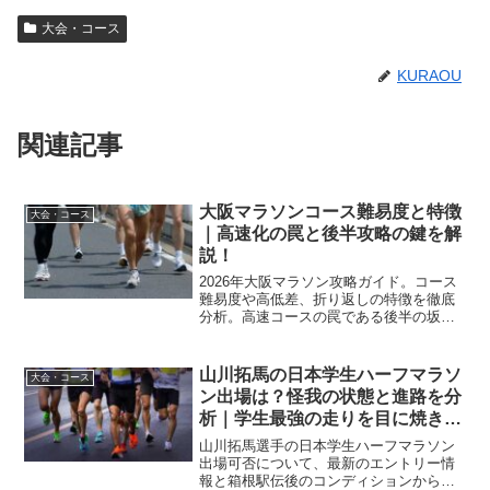
大会・コース
KURAOU
関連記事
大阪マラソンコース難易度と特徴
大会・コース
｜高速化の罠と後半攻略の鍵を解
説！
2026年大阪マラソン攻略ガイド。コース
難易度や高低差、折り返しの特徴を徹底
分析。高速コースの罠である後半の坂対
策や、スタート時の混雑回避、気象条件
に合わせたウェア選びまで網羅。自己ベ
スト更新と完走を目指すランナーへ最新
山川拓馬の日本学生ハーフマラソ
大会・コース
情報をお届けします。
ン出場は？怪我の状態と進路を分
析｜学生最強の走りを目に焼き付
けろ
山川拓馬選手の日本学生ハーフマラソン
出場可否について、最新のエントリー情
報と箱根駅伝後のコンディションから徹