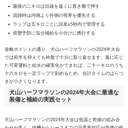
最後の二キロは目線を遠くに置き腕で押す
混雑時は内側より外側の視界を優先する
ラップは五キロごとに誤差±5秒内で管理する
痙攣予防に塩分補給を小分けに携行する
攻略ポイントの通り、犬山ハーフマラソンの2024年大会
では前半を抑えても終盤で十分に取り返せます。風に応じ
た可変運転と給水の確実化ができれば、二十一キロのうち
十六キロを一定ラップで刻めるため、合計タイムのばらつ
きが小さくなります。
犬山ハーフマラソンの2024年大会に最適な
装備と補給の実践セット
犬山ハーフマラソンの2024年大会は低温と乾燥の組み合
わせが多く、待機からレースまでの温度差対応が装備の焦