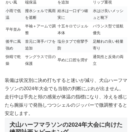
かい風
端保温
を追加
リップ重視
小雨で低
撥水シェルで風雨
給水は一口ずつ確
水はけ良いメッシ
温
を遮断
実に
ュと靴下
半袖＋アームで調
十五キロでジェル
バランス型で巡航
平年並み
整
本体
優先
後半に風
首元に薄手バフを
塩分タブで痙攣予
足離れの良い軽量
強め
追加
防
寄り
快晴で乾
サングラスで目の
通気性と反発の両
早めに口腔を潤す
燥
保護
立
装備は状況別に決め打ちすると迷いが減り、犬山ハーフマ
ラソンの2024年大会でも当朝の判断にぶれが出ません。
走行中は手先と頬の感覚が体温の指標になり、冷えを感じ
たら腕振りで発熱しつつシェルのジッパーで微調整すると
安定します。
犬山ハーフマラソンの2024年大会に向けた