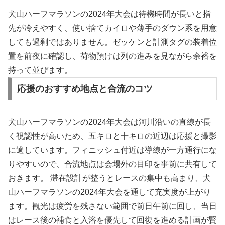
犬山ハーフマラソンの2024年大会は待機時間が長いと指
先が冷えやすく、使い捨てカイロや薄手のダウン系を用意
しても過剰ではありません。ゼッケンと計測タグの装着位
置を前夜に確認し、荷物預けは列の進みを見ながら余裕を
持って並びます。
応援のおすすめ地点と合流のコツ
犬山ハーフマラソンの2024年大会は河川沿いの直線が長
く視認性が高いため、五キロと十キロの近辺は応援と撮影
に適しています。フィニッシュ付近は導線が一方通行にな
りやすいので、合流地点は会場外の目印を事前に共有して
おきます。 滞在設計が整うとレースの集中も高まり、犬
山ハーフマラソンの2024年大会を通して充実度が上がり
ます。観光は疲労を残さない範囲で前日午前に回し、当日
はレース後の補食と入浴を優先して回復を進める計画が賢