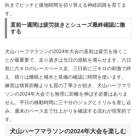
向きでピッチと接地時間を切り替える神経回路を育てま
す。
直前一週間は疲労抜きとシューズ最終確認に徹
する
犬山ハーフマラソンの2024年大会の直前は疲労を抜くこ
とが最重要で、走り過ぎは当日の巡航を濁らせます。六日
前に六キロのレースペース走、三日前に三キロの刺激で終
え、残りは睡眠と補水と装備の確認に時間を使います。
練習は積算距離よりも質の丁寧さが効き、犬山ハーフマラ
ソンの2024年大会でも無理に距離を伸ばす必要はありま
せん。平日の移動時間に三十分のジョグとドリルを差し込
み、週末のペース走で仕上がりを確認する流れが現実的で
す。
犬山ハーフマラソンの2024年大会を楽しむ