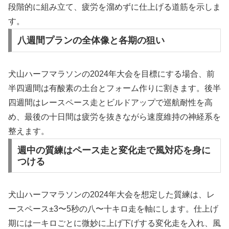
段階的に組み立て、疲労を溜めずに仕上げる道筋を示しま
す。
八週間プランの全体像と各期の狙い
犬山ハーフマラソンの2024年大会を目標にする場合、前
半四週間は有酸素の土台とフォーム作りに割きます。後半
四週間はレースペース走とビルドアップで巡航耐性を高
め、最後の十日間は疲労を抜きながら速度維持の神経系を
整えます。
週中の質練はペース走と変化走で風対応を身に
つける
犬山ハーフマラソンの2024年大会を想定した質練は、レ
ースペース±3〜5秒の八〜十キロ走を軸にします。仕上げ
期には一キロごとに微妙に上げ下げする変化走を入れ、風