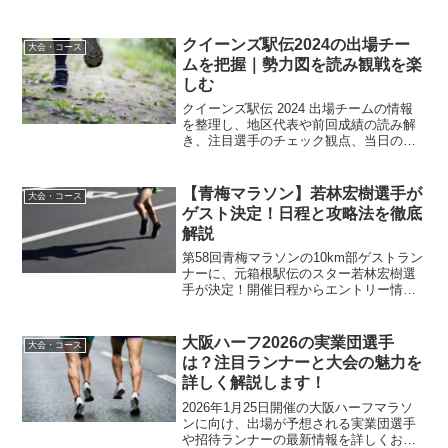
底分析。自己ベスト1時間1分台の実力
や、駒澤大学主将としての軌跡、気にな
る卒業後の進路まで詳しく解説します。
クイーンズ駅伝2024の出場チー
大会・コース
ムを把握｜勢力図を読み観戦を楽
しむ
クイーンズ駅伝 2024 出場チームの情報
を整理し、地区代表や前回成績の読み解
き、注目選手のチェック観点、当日の見
どころをまとめます。一覧の作り方や最
新情報の更新手順も示し、観戦と応援を
より楽しめる形に整えます。
【青梅マラソン】若林宏樹選手が
大会・コース
ゲスト決定！日程と攻略法を徹底
解説
第58回青梅マラソンの10km部ゲストラン
ナーに、元箱根駅伝のスター若林宏樹選
手が決定！開催日程からエントリー情
報、激坂コースの攻略法まで最新情報を
網羅しました。原晋監督も来場する注目
の大会で、自己ベスト更新と憧れの選手
大阪ハーフ2026の実業団選手
大会・コース
との並走を目指しましょう。
は？注目ランナーと大会の魅力を
詳しく解説します！
2026年1月25日開催の大阪ハーフマラソ
ンに向け、出場が予想される実業団選手
や招待ランナーの最新情報を詳しくお届