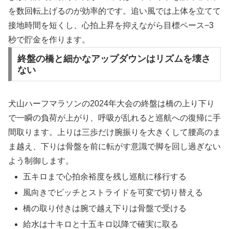
を数回転上げるのが効率的です。追い風では上体を立てて
接地時間を短くし、心拍上昇を抑えながら目標ペース−3
秒で貯金を作ります。
終盤の橋と細かなアップダウンはリズムを壊さ
ない
犬山ハーフマラソンの2024年大会の終盤は橋の上り下り
で一瞬の負荷が上がり、呼吸が乱れると巡航への復帰に手
間取ります。上りは三歩だけ腕振りを大きくして腰高のま
ま越え、下りは骨盤を前に転がす意識で脚を回し過ぎない
よう制御します。
五キロまで心拍余裕度を残し巡航に移行する
風向きでピッチとストライドを可変で切り替える
橋の取り付きは腕で越え下りは骨盤で受ける
給水は十キロと十五キロ以降で確実に取る