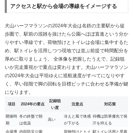
アクセスと駅から会場の導線をイメージする
犬山ハーフマラソンの2024年大会は名鉄の主要駅から徒
歩圏で、駅前の混雑を抜けたら公園へほぼ直進という分か
りやすい導線です。荷物預けとトイレは会場に集中するた
め、駅トイレを活用しつつ現地では並ぶ前提で時間配分を
厚めに取りましょう。 全体像を把握したうえで、記録狙
いか完走重視かで重点は変わります。犬山ハーフマラソン
の2024年大会は平坦ゆえに巡航速度がすべてになりやす
く、早い段階で脚の回転を目標ピッチに合わせる準備が鍵
になります。
記録狙
項目
2024年の要点
注意点
対応策
い度
開催時
冬の終盤で朝
冷えと風で体感
待機は防寒優先で発
高い
期
は低温
が下がる
汗を抑える
会場導
内田防災公園
荷物預けとトイ
駅トイレ活用と早着