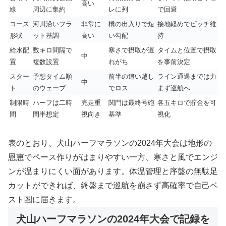
高い
線
周辺に集約
レに列
で回避
コース
河川沿いフラ
非常に
橋の出入りで短
接地軽めでピッチ維
形状
ット基調
高い
い勾配
持
給水配
数キロ間隔で
寒さで摂取が遅
タイムと位置で摂取
中
置
複数設置
れがち
を事前決定
スター
予想タイム順
前半の追い越し
ライン通過までは力
中
ト
のウェーブ
でロス
まず巡航へ
制限時
ハーフは二時
完走重
関門は最終号砲
各五キロで貯金を可
間
間半想定
視向き
基準
視化
表のとおり、犬山ハーフマラソンの2024年大会は地形の
恩恵でペース作りがはまりやすい一方、寒さと風でエンジ
ンが温まりにくい面があります。体温管理と序盤の無駄足
カットができれば、終盤まで巡航を崩さず高確率で自己ベ
スト圏に届きます。
犬山ハーフマラソンの2024年大会で記録を