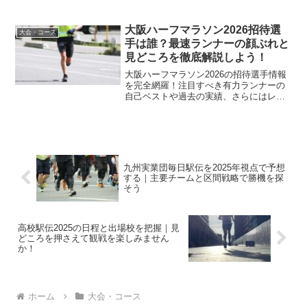
けします。世界選手権の代表選考も兼ね
た今大会の注目ポイント、記録更新が期
待される高速コースの攻略法を徹底網
大阪ハーフマラソン2026招待選
大会・コース
羅。トップランナーが集結する大阪の冬
手は誰？最速ランナーの顔ぶれと
を120％楽しみましょう。
見どころを徹底解説しよう！
大阪ハーフマラソン2026の招待選手情報
を完全網羅！注目すべき有力ランナーの
自己ベストや過去の実績、さらにはレー
スの勝敗を分けるポイントまで徹底分析
しました。2026年1月25日に開催される
大会の見どころを逃さずチェックして、
トップアスリートたちの熱い戦いをより
深く楽しみましょう！
九州実業団毎日駅伝を2025年視点で予想
する｜主要チームと区間戦略で勝機を探
そう
高校駅伝2025の日程と出場校を把握｜見
どころを押さえて観戦を楽しみません
か！
ホーム
大会・コース