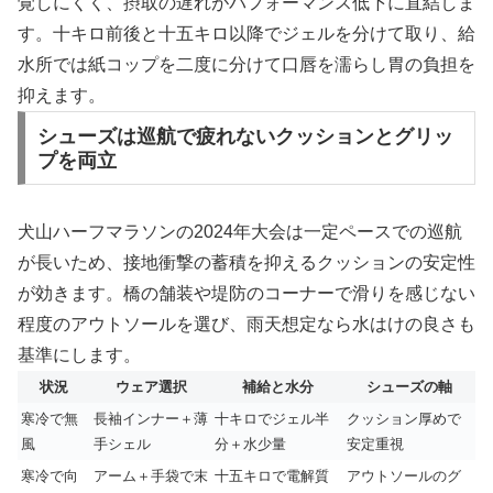
覚しにくく、摂取の遅れがパフォーマンス低下に直結しま
す。十キロ前後と十五キロ以降でジェルを分けて取り、給
水所では紙コップを二度に分けて口唇を濡らし胃の負担を
抑えます。
シューズは巡航で疲れないクッションとグリッ
プを両立
犬山ハーフマラソンの2024年大会は一定ペースでの巡航
が長いため、接地衝撃の蓄積を抑えるクッションの安定性
が効きます。橋の舗装や堤防のコーナーで滑りを感じない
程度のアウトソールを選び、雨天想定なら水はけの良さも
基準にします。
状況
ウェア選択
補給と水分
シューズの軸
寒冷で無
長袖インナー＋薄
十キロでジェル半
クッション厚めで
風
手シェル
分＋水少量
安定重視
寒冷で向
アーム＋手袋で末
十五キロで電解質
アウトソールのグ