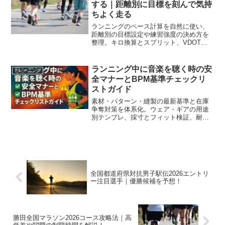
する｜距離別に目標を刻んで気持
ちよく走る
ランニングのペース計算を自然に使い、
距離別の目標設定や練習強度の決め方を
整理。キロ換算とスプリット、VDOTや
心拍ゾーンの使い分け、暑熱や坂の補
正、レース当日の配分まで一連の流れで
自分の走りに落とし込みます。
ランニング中に音楽を聴く時の安
トレーニング
全マナーとBPM基準チェックリ
ストガイド
素材・パターン・縫製の最新基準と在庫
争奪対策を体系化。ウェア・ギアの用途
別テンプレ、採寸とフィット検証、耐久
メンテと購入経路比較で、ランニング ガ
レージブランドを賢く選べます。
全国都道府県対抗男子駅伝2026エントリ
ー注目選手｜優勝候補を予想！
勝田全国マラソン2026コース攻略法｜高