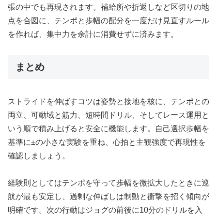
張の中でも再現されます。補給所や折返しなど区切りの地
点を合図に、テンポと歩幅の配分を一度だけ見直すルール
を作れば、集中力を余計に消費せずに済みます。
まとめ
ストライドを伸ばすコツは姿勢と接地を核に、テンポとの
両立、可動域と筋力、短時間ドリル、そしてレース運用と
いう順で積み上げると安全に機能します。自己選択歩幅を
基準に±の小さな実験を重ね、心拍と主観強度で再現性を
確認しましょう。
経験則としてはテンポを守って歩幅を微拡大したときに巡
航が最も安定し、過剰な伸ばしは制動と衝撃を招く傾向が
明確です。次の行動はジョグの前後に10分のドリルを入