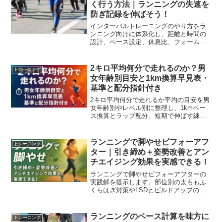
く行う方法｜ランニングの失速を
防ぎ記録を伸ばそう！
インターバルトレーニングのやり方をラ
ンニング向けに体系化し、距離と時間の
設計、ペース設定、休息比、フォームと
週計画まで具体化します。安全に速さを
伸ばし、記録更新へつなげる実践手順を
まとめました。
2キロ平均何分で走れるのか？男
トレーニング
女年齢別目安と1km換算早見表・
基準と配分指針付き
2キロ平均何分で走れるか平均の目安を男
女年齢別やレベル別に整理し、1kmペー
ス換算とラップ配分、短期で伸ばす練習
法まで実測ベンチマーク表付きで解説。
自分の今の立ち位置と次の一歩が分かる
実用ガイド。
ランニングで脚やせビフォーアフ
トレーニング
ター｜引き締め＋姿勢改善とアン
チエイジング効果を実感できる！
ランニングで脚やせビフォーアフターの
実践解を提示します。部位別の太ももふ
くらはぎ対策やLSDとビルドアップの使
い分け、フォーム改善、測定ルールを網
羅し2週1か月3か月の変化目安と失敗回避
のチェックを提供します。
ランニングのペース計算を味方に
トレーニング