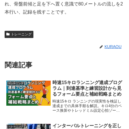
れ、骨盤前傾と足を下へ置く意識で80メートルの流しを2
本行い、記録を残すことです。
トレーニング
KURAOU
関連記事
時速15キロランニング達成プログ
トレーニング
ラム｜到達基準と練習設計から見
るフォーム要点と補給戦略まとめ
時速15キロ ランニングの現実性を検証し
達成までの具体手順を解説。キロ4分のペ
ース換算やトレッドミル設定心拍ゾーン
の目安を整理し3km5km判定と12週間プ
ログラムフォーム補強補給戦略まで網
羅。
インターバルトレーニングを正し
トレーニング