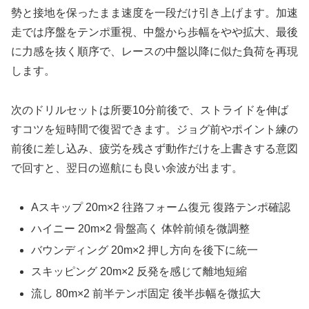
勢と接地を保ったまま速度を一段だけ引き上げます。加速
走では序盤をテンポ重視、中盤から歩幅をやや拡大、最後
に力感を抜く順序で、レースの中盤以降に似た負荷を再現
します。
次のドリルセットは所要10分前後で、ストライドを伸ば
すコツを短時間で復習できます。ジョグ前やポイント練の
前後に差し込み、疲労を残さず動作だけを上書きする意図
で回すと、翌日の巡航にも良い余波が出ます。
Aスキップ 20m×2 往路フォーム復元 復路テンポ確認
ハイニー 20m×2 骨盤高く 体幹前傾を微調整
バウンディング 20m×2 押し方向を後下に統一
スキッピング 20m×2 反発を感じて離地短縮
流し 80m×2 前半テンポ固定 後半歩幅を微拡大