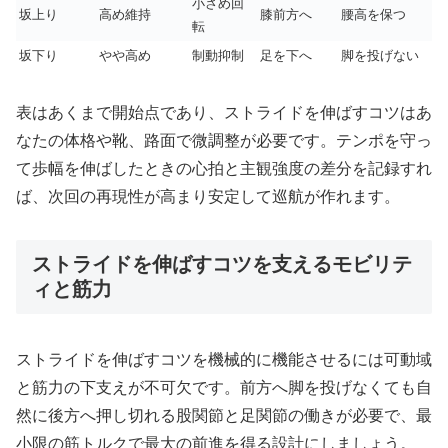
小さめ回
坂上り
高め維持
膝前方へ
腰高を保つ
転
坂下り
やや高め
制動抑制
足を下へ
脚を投げない
表はあくまで開始点であり、ストライドを伸ばすコツはあ
なたの体格や靴、路面で微調整が必要です。テンポを守っ
て歩幅を伸ばしたときの心拍と主観強度の差分を記録すれ
ば、次回の再現性が高まり安定して巡航が作れます。
ストライドを伸ばすコツを支えるモビリテ
ィと筋力
ストライドを伸ばすコツを機械的に機能させるには可動域
と筋力の下支えが不可欠です。前方へ脚を投げなくても自
然に後方へ押し切れる股関節と足関節の働きが必要で、最
小限の筋トルクで最大の前進を得る設計にしましょう。