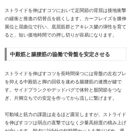
ストライドを伸ばすコツにおいて足関節の背屈は接地衝撃
の緩衝と推進の切替点を鋭くします。カーフレイズを膝伸
展位と屈曲位で行い、底屈筋群とアキレス腱の弾性を育て
ると、短い接地時間での押し切りが容易になります。
中殿筋と腸腰筋の協働で骨盤を安定させる
ストライドを伸ばすコツを長時間保つには骨盤の左右ブレ
を抑える中殿筋と脚の回収を速める腸腰筋の連携が鍵で
す。サイドプランクやデッドバグで体幹と股関節をつな
ぎ、片脚立ちでの安定を作ってから流しに繋げます。
可動域と筋力の課題は走るほど露呈しますが、ストライド
を伸ばすコツは弱点の直撃ではなく少量高頻度の積み上げ
が合います。朝夕に計5分の短時間セットを散りばめ、週