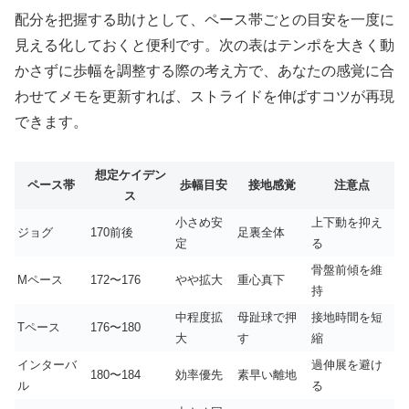
配分を把握する助けとして、ペース帯ごとの目安を一度に
見える化しておくと便利です。次の表はテンポを大きく動
かさずに歩幅を調整する際の考え方で、あなたの感覚に合
わせてメモを更新すれば、ストライドを伸ばすコツが再現
できます。
想定ケイデン
ペース帯
歩幅目安
接地感覚
注意点
ス
小さめ安
上下動を抑え
ジョグ
170前後
足裏全体
定
る
骨盤前傾を維
Mペース
172〜176
やや拡大
重心真下
持
中程度拡
母趾球で押
接地時間を短
Tペース
176〜180
大
す
縮
インターバ
過伸展を避け
180〜184
効率優先
素早い離地
ル
る