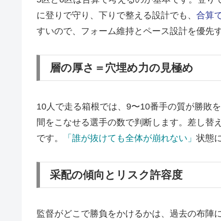
に登りで守り、下りで整える設計でも、
合算
すいので、フォーム維持とペース設計を優先
層の厚さ＝穴埋め力の見極め
10人で走る箱根では、9〜10番手の質が勝
間をこなせる選手の数で判断します。差し替
です。
「誰が抜けても全体が崩れない」
状態
采配の傾向とリスク許容度
監督がどこで勝負をかけるかは、過去の布陣