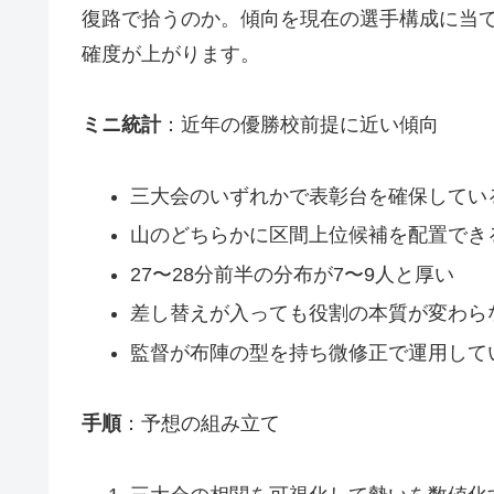
復路で拾うのか。傾向を現在の選手構成に当
確度が上がります。
ミニ統計
：近年の優勝校前提に近い傾向
三大会のいずれかで表彰台を確保してい
山のどちらかに区間上位候補を配置でき
27〜28分前半の分布が7〜9人と厚い
差し替えが入っても役割の本質が変わら
監督が布陣の型を持ち微修正で運用して
手順
：予想の組み立て