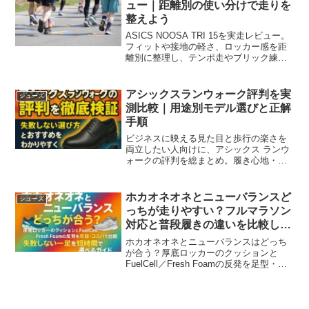
ュー｜距離別の使い分けで走りを
整えよう
ASICS NOOSA TRI 15を実走レビュー。
フィットや接地の軽さ、ロッカー感を距
離別に整理し、テンポ走やブリック練へ
の生かし方とサイズ選びのコツをわかり
やすく紹介します。
アシックスランウォーク評判を実
シューズ
測比較｜用途別モデル選びと正解
手順
ビジネスに映える見た目と歩行の楽さを
両立したい人向けに、アシックス ランウ
ォークの評判を総まとめ。履き心地・サ
イズ選び・耐久性・防水の実用性を実測
基準とチェックリストで整理し、失敗し
ない購入判断を導きます。
ホカオネオネとニューバランスど
シューズ
っちが走りやすい？フルマラソン
対応と普段履きの違いを比較して
みた
ホカオネオネとニューバランスはどっち
が合う？厚底ロッカーのクッションと
FuelCell／Fresh Foamの反発を足型・用
途・コスパで比較し、失敗しない一足を
短時間で選べるガイド