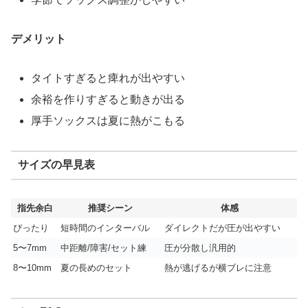
デメリット
タイトすぎると痺れが出やすい
余裕を作りすぎると動きが出る
厚手ソックスは夏に熱がこもる
サイズの早見表
指先余白
推奨シーン
体感
ぴったり
短時間のインターバル
ダイレクトだが圧が出やすい
5〜7mm
中距離/障害/セット練
圧が分散し汎用的
8〜10mm
夏の長めのセット
熱が逃げるが横ブレに注意