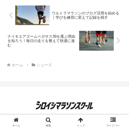
ウルトラマラソンのブログ活用を始める
｜学びを練習に変えて記録を残す
ナイキエアズームペガサス39を選ぶ理由
を知ろう！毎日の走りを整えて快適に進
む
ホーム
シューズ
運営者情報
プライバシーポリシー
ホーム
検索
トップ
サイドバー