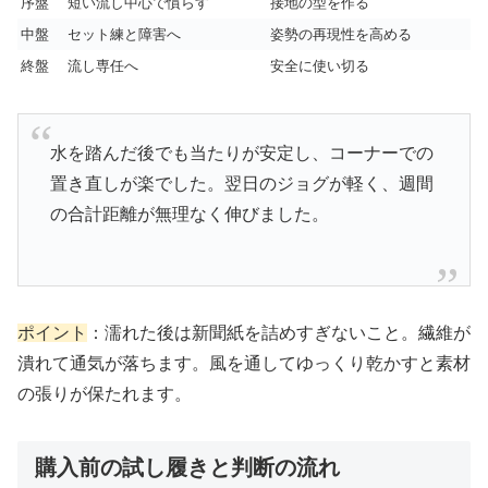
序盤
短い流し中心で慣らす
接地の型を作る
中盤
セット練と障害へ
姿勢の再現性を高める
終盤
流し専任へ
安全に使い切る
水を踏んだ後でも当たりが安定し、コーナーでの
置き直しが楽でした。翌日のジョグが軽く、週間
の合計距離が無理なく伸びました。
ポイント
：濡れた後は新聞紙を詰めすぎないこと。繊維が
潰れて通気が落ちます。風を通してゆっくり乾かすと素材
の張りが保たれます。
購入前の試し履きと判断の流れ