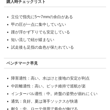
購入時チェックリスト
立位で指先に5〜7mmの余白がある
甲の圧が一点に集中していない
踵が浮かず下りでも安定している
短い流しで紐が緩まない
試走後も足指の血色が保たれている
ベンチマーク早見
障害適性：高い。水はけと接地の安定が利点
中距離適性：高い。ピッチ維持で巡航が楽
インターバル適性：中。終盤の姿勢が崩れにくい
通気：良好。夏は薄手ソックスが快適
耐久：中。ローテ併用で寿命が伸びる