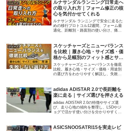
ルナサンダルランニング日常走へ
シューズ
の取り入れ方｜フォーム修正の核
心を気付かせてくれる
ルナサンダル ランニングで安全に走るた
めの移行プロトコル12週間、フォーム最
適化、距離別・路面別の使い分け、痛み
対処、モデル選びの早見表まで網羅。今
日から迷わず実践。
スケッチャーズとニューバランス
シューズ
を比較｜履き心地・サイズ感・価
格から足幅別のフィット感とサイ
ズ選びまで検証してみた
スケッチャーズとニューバランスを徹底
比較。履き心地・サイズ・価格・用途別
の選び方をわかりやすく解説し、失敗し
ないモデル選定のコツまで網羅します。
adidas ADISTAR 2.0で長距離を
シューズ
楽に走る｜サイズ選びを押さえる
adidas ADISTAR 2.0の特徴やサイズ選
び、走り心地の傾向を整理し、LSDやジ
ョグで活かす使い分けを分かりやすくま
とめました。ドロップや重量の目安、フ
ィット調整、耐久とメンテの基準まで一
気に把握して快適なロング走に役立てま
ASICSNOOSATRI15を実走レビ
シューズ
しょう。