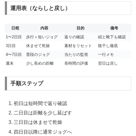
運用表（ならしと戻し）
日程
内容
目的
備考
1〜2日目
歩行＋短いジョグ
返りの確認
紐と靴下も確認
3日目
休ませて乾燥
素材をリセット
陰干し徹底
4〜7日目
普段のジョグ
当たりの監視
一行メモ
週末
少し長めの距離
長時間の評価
翌日は戻し
手順ステップ
初日は短時間で返り確認
二日目は距離を少し延ばす
三日目は休ませて乾燥
四日目以降に通常ジョグへ