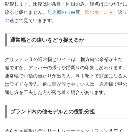
影響します。比較は同条件・同日のみ、観点は三つだけに
絞ると疲れません。
前足部の自由度
、
踵のホールド
、
返り
の速さ
で見ていきます。
通常幅との違いをどう捉えるか
クリフトン 8 の通常幅とワイドは、横方向の余裕が主な
差ですが、アッパーの張りや踵周りの印象も変わります。
通常幅で小指の当たりが出る人、厚手靴下で窮屈になる人
はワイドを優先。逆に踵が浮きやすい人は、通常幅で甲の
通し方を工夫した方が落ち着く場合があります。
ブランド内の他モデルとの役割分担
柔らかさ重視のデイリートレーナーをクリフトン 8 ワイ