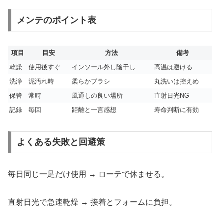
メンテのポイント表
項目
目安
方法
備考
乾燥
使用後すぐ
インソール外し陰干し
高温は避ける
洗浄
泥汚れ時
柔らかブラシ
丸洗いは控えめ
保管
常時
風通しの良い場所
直射日光NG
記録
毎回
距離と一言感想
寿命判断に有効
よくある失敗と回避策
毎日同じ一足だけ使用 → ローテで休ませる。
直射日光で急速乾燥 → 接着とフォームに負担。