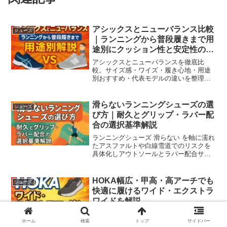
アシックスとニューバランス比較
シューズ
｜ランニングから普段履きまで用
途別にクッション性と安定性の違
いを実測級に解説
アシックスとニューバランスを徹底比
較。サイズ感・ワイズ・履き心地・用途
別おすすめ・代表モデルの違いを整理
し、足型と走力から最適な一足を選ぶ方
法を解説。初心者〜中上級まで対応。
滑らないランニングシューズの選
シューズ
び方｜耐久とグリップ・ラバー配
合の選択基準解説
ランニングシューズ 滑らない を軸に濡れ
たアスファルトや白線雪道でのリスクを
具体化しアウトソールとラバー配合サイ
ズ調整季節別の選び方とメンテ手順を体
系化チェックリストと表で失敗を減らし
安心して走れる判断基準を提供。
HOKA幅広・甲高・高アーチでも
シューズ
快適に履けるワイド・エクストラ
ワイドを解説
hokaの幅広（WIDE/EXTRA WIDE）を徹
底解説。人気モデルのワイド展開、採寸
ホーム
検索
トップ
サイドバー