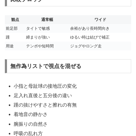
観点
通常幅
ワイド
前足部
タイトで敏感
余裕があり長時間向き
踵
締まりが強い
ゆるい時は結びで補正
用途
テンポや短時間
ジョグやロング走
無作為リストで視点を混ぜる
小指と母趾球の接地圧の変化
足入れ直後と五分後の違い
踵の抜けやすさと擦れの有無
着地音の静かさ
腕振りの自然さ
呼吸の乱れ方