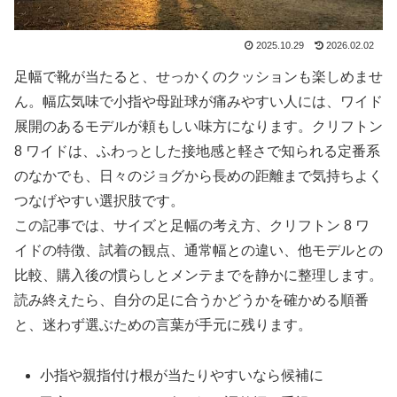
2025.10.29
2026.02.02
足幅で靴が当たると、せっかくのクッションも楽しめませ
ん。幅広気味で小指や母趾球が痛みやすい人には、ワイド
展開のあるモデルが頼もしい味方になります。クリフトン
8 ワイドは、ふわっとした接地感と軽さで知られる定番系
のなかでも、日々のジョグから長めの距離まで気持ちよく
つなげやすい選択肢です。
この記事では、サイズと足幅の考え方、クリフトン 8 ワ
イドの特徴、試着の観点、通常幅との違い、他モデルとの
比較、購入後の慣らしとメンテまでを静かに整理します。
読み終えたら、自分の足に合うかどうかを確かめる順番
と、迷わず選ぶための言葉が手元に残ります。
小指や親指付け根が当たりやすいなら候補に