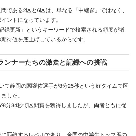
間である2区と6区は、単なる「中継ぎ」ではなく、
ポイントになっています。
 記録更新」というキーワードで検索される頻度が増
の期待値を底上げしているからです。
プランナーたちの激走と記録への挑戦
）において静岡の関響佑選手が8分25秒という好タイムで区
せました。
手が8分34秒で区間賞を獲得しましたが、両者ともに従
録に匹敵するレベルであり、全国の中学生トップ層の