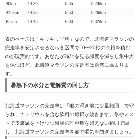
40km
14:20
5:35
8:23/km
41.5km
14:35
5:50
8:26/km
Finish
14:45
6:00
8:32/km
表のペースは「ギリギリ平均」なので、北海道マラソンの
完走率を安定させるなら各区間で10〜20秒の余裕を積む
のが現実的です。あなたが時計を見る頻度を減らし集中力
を保つほど、北海道マラソンの完走率は自然に高まりま
す。
暑熱下の水分と電解質の回し方
北海道マラソンの完走率は「喉の渇き前に少量頻回」で守
られ、ナトリウムを含む飲料の選択が効きます。氷やミス
トで皮膚温を下げつつ胃腸の許容量を超えない範囲で回
し、北海道マラソンの完走率を崩す嘔気を防ぎましょう。