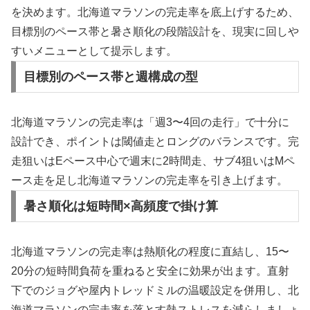
を決めます。北海道マラソンの完走率を底上げするため、
目標別のペース帯と暑さ順化の段階設計を、現実に回しや
すいメニューとして提示します。
目標別のペース帯と週構成の型
北海道マラソンの完走率は「週3〜4回の走行」で十分に
設計でき、ポイントは閾値走とロングのバランスです。完
走狙いはEペース中心で週末に2時間走、サブ4狙いはMペ
ース走を足し北海道マラソンの完走率を引き上げます。
暑さ順化は短時間×高頻度で掛け算
北海道マラソンの完走率は熱順化の程度に直結し、15〜
20分の短時間負荷を重ねると安全に効果が出ます。直射
下でのジョグや屋内トレッドミルの温暖設定を併用し、北
海道マラソンの完走率を落とす熱ストレスを減らしましょ