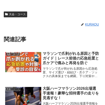
大会・コース
KURAOU
関連記事
マラソンで爪剥がれる原因と予防
大会・コース
ガイド｜レース前後の応急処置と
爪ケアで痛みと再発を防ぐ
マラソンで爪が剥がれる原因から応急処
置、サイズ選び・紐結び・爪ケア・ソッ
クスの具体策までを網羅。下り対策や受
診の目安も分かる実践ガイド。
大阪ハーフマラソン2026出場選
大会・コース
手速報！豪華な招待選手の走りを
見逃すな！
大阪ハーフマラソン2026出場選手情報を