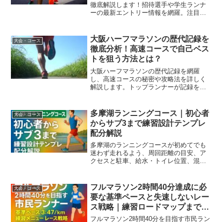
徹底解説します！招待選手や学生ランナ
ーの最新エントリー情報を網羅。注目選
手のプロフィールや大会の見どころを詳
しく紹介するので、当日の応援やレース
展望に役立ててください！実力者たちが
大阪ハーフマラソンの歴代記録を
大会・コース
集う熱い戦いの詳細をチェックしましょ
徹底分析！高速コースで自己ベス
う。
トを狙う方法とは？
大阪ハーフマラソンの歴代記録を網羅
し、高速コースの秘密や攻略法を詳しく
解説します。トップランナーが記録を更
新し続ける理由や、一般ランナーが自己
ベストを狙うためのペース設定、最新の
コース傾向まで深掘りしました。この記
多摩湖ランニングコース｜初心者
大会・コース
事を読んで、あなたも大阪の街を駆け抜
からサブ3まで練習設計テンプレ
け、新記録を目指してみませんか？
配分解説
多摩湖のランニングコースが初めてでも
迷わず走れるよう、周回距離の目安、ア
クセスと駐車、給水・トイレ位置、混雑
回避、季節装備、安全マナー、ペース別
メニューまでを一括整理。保存版のチェ
ックリストで当日運用が簡単。
フルマラソン2時間40分達成に必
大会・コース
要な基準ペースと失速しないレー
ス戦略｜練習ロードマップまで合
わせて詳しく解説
フルマラソン2時間40分を目指す市民ラン