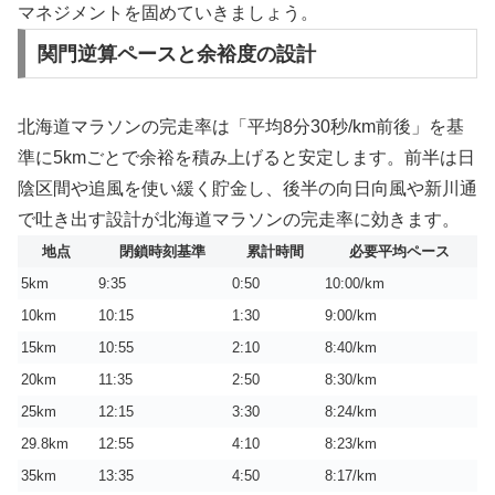
マネジメントを固めていきましょう。
関門逆算ペースと余裕度の設計
北海道マラソンの完走率は「平均8分30秒/km前後」を基
準に5kmごとで余裕を積み上げると安定します。前半は日
陰区間や追風を使い緩く貯金し、後半の向日向風や新川通
で吐き出す設計が北海道マラソンの完走率に効きます。
地点
閉鎖時刻基準
累計時間
必要平均ペース
5km
9:35
0:50
10:00/km
10km
10:15
1:30
9:00/km
15km
10:55
2:10
8:40/km
20km
11:35
2:50
8:30/km
25km
12:15
3:30
8:24/km
29.8km
12:55
4:10
8:23/km
35km
13:35
4:50
8:17/km