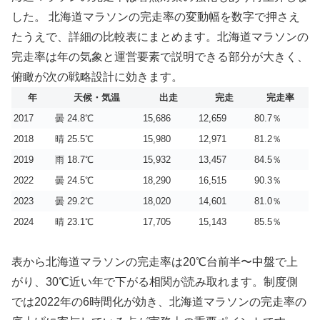
した。 北海道マラソンの完走率の変動幅を数字で押さえ
たうえで、詳細の比較表にまとめます。北海道マラソンの
完走率は年の気象と運営要素で説明できる部分が大きく、
俯瞰が次の戦略設計に効きます。
年
天候・気温
出走
完走
完走率
2017
曇 24.8℃
15,686
12,659
80.7％
2018
晴 25.5℃
15,980
12,971
81.2％
2019
雨 18.7℃
15,932
13,457
84.5％
2022
曇 24.5℃
18,290
16,515
90.3％
2023
曇 29.2℃
18,020
14,601
81.0％
2024
晴 23.1℃
17,705
15,143
85.5％
表から北海道マラソンの完走率は20℃台前半〜中盤で上
がり、30℃近い年で下がる相関が読み取れます。制度側
では2022年の6時間化が効き、北海道マラソンの完走率の