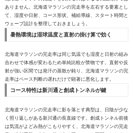
ありません。北海道マラソンの完走率を左右する要素とし
て、湿度や日射、コース形状、補給導線、スタート時間と
ウェーブ設計を整理しておきましょう。
暑熱環境は湿球温度と直射の掛け算で効く
北海道マラソンの完走率は同じ気温でも湿度と日射の組み
合わせで体感が変わるため単純比較が禁物です。直射や反
射が強い区間では発汗の蒸散が鈍り、北海道マラソンの完
走率はペース判断の遅れだけで顕著に悪化します。
コース特性は新川通と創成トンネルが鍵
北海道マラソンの完走率に影を落とす典型は、日陰が少な
く照り返しがある新川通の長直線です。創成トンネル前後
は気流がよどみ熱がこもりやすく、北海道マラソンの完走