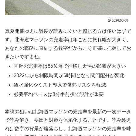
2026.03.08
真夏開催ゆえに難度が読みにくいと感じる方は多いはずで
す。北海道マラソンの完走率は年ごとに振れ幅が大きく、
あなたの戦略に直結する数字だからこそ正確に把握してお
きたいですよね。
直近の完走率は85％台で推移し天候の影響が大きい
2022年から制限時間が6時間となり関門配分が変化
給水強化やミスト導入で暑熱リスクを軽減
必要平均ペースは8分半前後で設計が重要
本稿の狙いは北海道マラソンの完走率を最新の一次データ
で読み解き、要因と対策を体系化することです。読み終え
れば数字の背景が腹落ちし、北海道マラソンの完走率を味