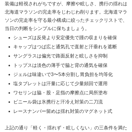
装備は軽視されがちですが、摩擦や眩しさ、携行の揺れは
北海道マラソンの完走率をじわじわ削ります。北海道マラ
ソンの完走率を守る最小構成に絞ったチェックリストで、
当日の判断をシンプルに保ちましょう。
シューズは反発より安定優先で踵の収まりを確保
キャップはつば広と通気孔で直射と汗垂れを遮断
サングラスは偏光で路面反射と眩しさを抑制
トップスは淡色の薄手で脇と背の通気を確保
ジェルは味違いで3〜5本分割し胃負担を均等化
塩タブレットは汗量に応じて少量頻回で運用
ワセリンは脇・股・足指の摩擦点に局所塗布
ビニール袋は氷携行と汗冷え対策の二刀流
レースナンバー留めは揺れ対策のマグネット式
上記の通り「軽く・揺れず・眩しくない」の三条件を満た