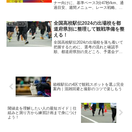
ナー向けに、基準ペース3分47秒/km、通
過目安、週間メニュー、レース戦略、補
給と装備最適化までを実例で解説。失速
しない計画づくりと気象・コース補正の
コツも網羅。
全国高校駅伝2024の出場校を都
大会・コース
道府県別に整理して観戦準備を整
える！
全国高校駅伝2024の出場校を落ち着いて
把握するために、選考の流れと確認手
順、都道府県別の見どころ、予選会デー
タの読み方、当日の更新ポイントを整理
します。一覧づくりのコツもやさしく解
説。
箱根駅伝の4区で観戦スポットを選ぶ完全
案内｜混雑回避と撮影のコツで楽しもう
閾値走を理解したい人の最短ガイド｜仕
組みと測り方から練習計画まで身につけ
よう！