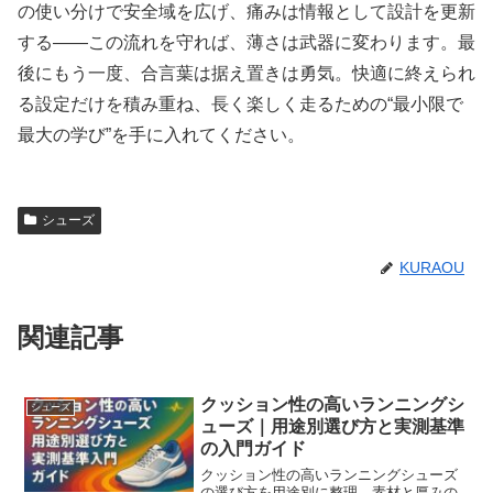
の使い分けで安全域を広げ、痛みは情報として設計を更新
する――この流れを守れば、薄さは武器に変わります。最
後にもう一度、合言葉は据え置きは勇気。快適に終えられ
る設定だけを積み重ね、長く楽しく走るための“最小限で
最大の学び”を手に入れてください。
シューズ
KURAOU
関連記事
クッション性の高いランニングシ
シューズ
ューズ｜用途別選び方と実測基準
の入門ガイド
クッション性の高いランニングシューズ
の選び方を用途別に整理。素材と厚みの