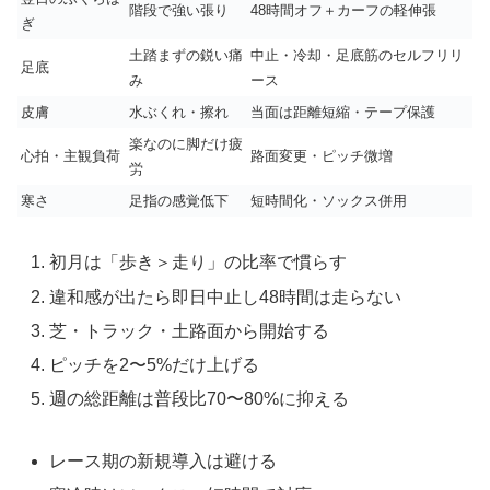
階段で強い張り
48時間オフ＋カーフの軽伸張
ぎ
土踏まずの鋭い痛
中止・冷却・足底筋のセルフリリ
足底
み
ース
皮膚
水ぶくれ・擦れ
当面は距離短縮・テープ保護
楽なのに脚だけ疲
心拍・主観負荷
路面変更・ピッチ微増
労
寒さ
足指の感覚低下
短時間化・ソックス併用
初月は「歩き＞走り」の比率で慣らす
違和感が出たら即日中止し48時間は走らない
芝・トラック・土路面から開始する
ピッチを2〜5%だけ上げる
週の総距離は普段比70〜80%に抑える
レース期の新規導入は避ける