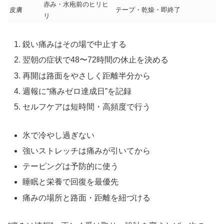
赤み・水疱前のヒリヒ
皮膚
テープ・乾燥・即終了
リ
鋭い痛みはその場で中止する
翌朝の症状で48〜72時間の休止を決める
再開は路面をやさしく距離半分から
週報に“痛みゼロ達成日”を記録
セルフケアは短時間・高頻度で行う
氷で冷やし過ぎない
強いストレッチは痛みが引いてから
テーピングは予防的に使う
睡眠と栄養で回復を最優先
痛みの場所と路面・距離を紐づける