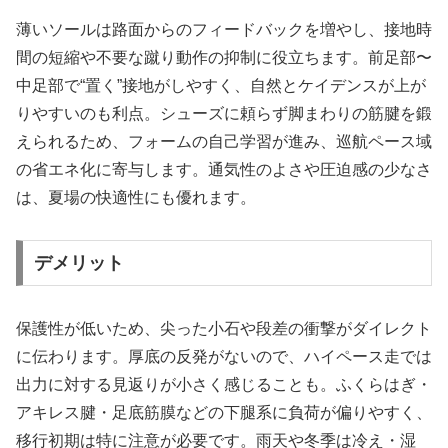
薄いソールは路面からのフィードバックを増やし、接地時
間の短縮や不要な蹴り動作の抑制に役立ちます。前足部〜
中足部で“置く”接地がしやすく、自然とケイデンスが上が
りやすいのも利点。シューズに頼らず脚まわりの筋腱を鍛
えられるため、フォームの自己学習が進み、巡航ペース域
の省エネ化に寄与します。通気性のよさや圧迫感の少なさ
は、夏場の快適性にも優れます。
デメリット
保護性が低いため、尖った小石や段差の衝撃がダイレクト
に伝わります。厚底の反発がないので、ハイペース走では
出力に対する見返りが小さく感じることも。ふくらはぎ・
アキレス腱・足底筋膜などの下腿系に負荷が偏りやすく、
移行初期は特に注意が必要です。雨天や冬季は冷え・湿