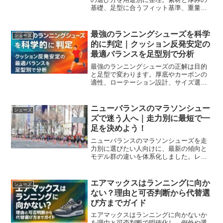
基礎、足型に合うフィット基準、重量や
寿命の目安、ローテーション運用まで実
測観点で解説。迷いを減らし長く快適に
走れる一足を見つけます。
最強のランニングシューズを科学
シューズ
的に判定｜クッション反発安定の
最適バランスを足型別で分析
最強のランニングシューズの正解は目的
と足型で変わります。厚底やカーボンの
適性、ローテーション設計、サイズ選び
やグリップ耐久を比較早見表とチェック
リストで解説し失敗を防ぎます。フォー
ム別の反発活用や買い替え基準も網羅。
ニューバランスのマラソンシュー
シューズ
距離別の最適バランスを数値で理解。
ズで迷う人へ｜走力別に最短で一
足を決めよう！
ニューバランスのマラソンシューズを走
力別に選びたい人向けに、最新の傾向と
モデル群の違いを体系化しました。レー
ス用と練習用の使い分け、サイズと幅の
見極め、駅伝やハーフへの展開まで実戦
目線で判断できます。
エアマックスはランニングに向か
シューズ
ない？理由と可否判断から代替選
び方までガイド
エアマックスはランニングに向かないか
を理由と可否判断で明確化し、例外や選