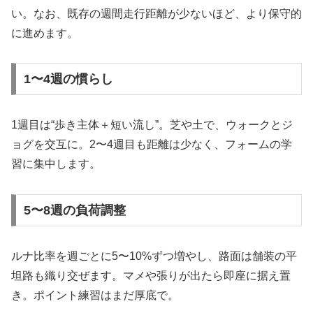
い。なお、既存の週間走行距離が少ないほど、より保守的
に進めます。
1〜4週の慣らし
1週目は“歩き主体＋短い流し”。芝や土で、ウォークとジ
ョグを交互に。2〜4週目も距離は少なく、フォームの学
習に集中します。
5〜8週の負荷調整
ルナ比率を週ごとに5〜10%ずつ増やし、路面は舗装の平
坦路も織り交ぜます。マメや張りが出たら即座に据え置
き。ポイント練習はまだ厚底で。