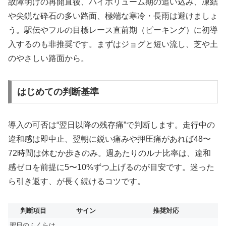
故障明けの再開直後、ハイボリューム期の追い込み、凍結
や尖鋭な砕石の多い路面、極端な寒冷・長雨は避けましょ
う。駅伝やフルの目標レース直前期（ピーキング）に初導
入するのも非推奨です。まずはジョグと短い流し、芝や土
のやさしい路面から。
はじめての判断基準
導入の可否は“翌日以降の残存痛”で判断します。走行中の
違和感は即中止、翌朝に鋭い痛みや押圧痛があれば48〜
72時間は休むか歩きのみ。週あたりのルナ比率は、違和
感ゼロを前提に5〜10%ずつ上げるのが目安です。迷った
ら引き返す、が長く続けるコツです。
判断項目
サイン
推奨対応
翌日のふくらは