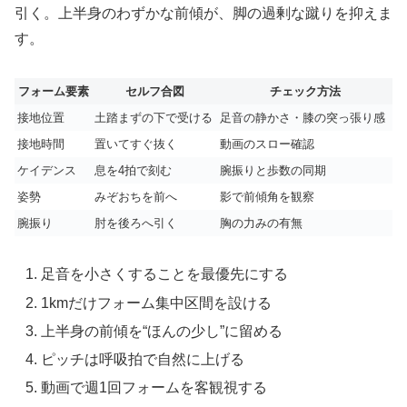
引く。上半身のわずかな前傾が、脚の過剰な蹴りを抑えま
す。
フォーム要素
セルフ合図
チェック方法
接地位置
土踏まずの下で受ける
足音の静かさ・膝の突っ張り感
接地時間
置いてすぐ抜く
動画のスロー確認
ケイデンス
息を4拍で刻む
腕振りと歩数の同期
姿勢
みぞおちを前へ
影で前傾角を観察
腕振り
肘を後ろへ引く
胸の力みの有無
足音を小さくすることを最優先にする
1kmだけフォーム集中区間を設ける
上半身の前傾を“ほんの少し”に留める
ピッチは呼吸拍で自然に上げる
動画で週1回フォームを客観視する