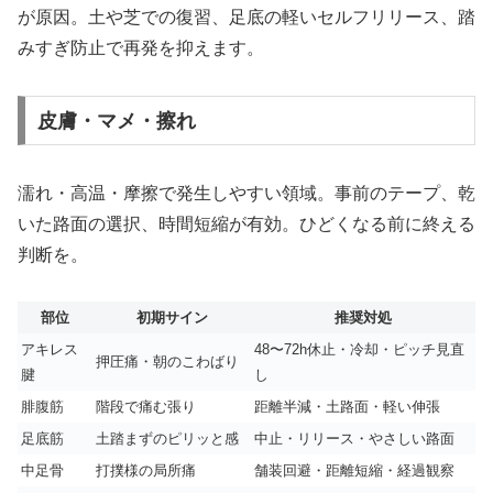
が原因。土や芝での復習、足底の軽いセルフリリース、踏
みすぎ防止で再発を抑えます。
皮膚・マメ・擦れ
濡れ・高温・摩擦で発生しやすい領域。事前のテープ、乾
いた路面の選択、時間短縮が有効。ひどくなる前に終える
判断を。
部位
初期サイン
推奨対処
アキレス
48〜72h休止・冷却・ピッチ見直
押圧痛・朝のこわばり
腱
し
腓腹筋
階段で痛む張り
距離半減・土路面・軽い伸張
足底筋
土踏まずのピリッと感
中止・リリース・やさしい路面
中足骨
打撲様の局所痛
舗装回避・距離短縮・経過観察