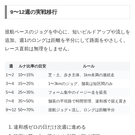
9〜12週の実戦移行
巡航ペースのジョグを中心に、短いビルドアップや流しを
追加。週1のロングは距離を半分にして路面をやさしく。
レース直前は無理をしません。
週
ルナ比率の目安
ルール
1〜2
10〜15%
芝・土、歩き主体、1km未満の連続走
3〜4
15〜25%
1〜3kmのジョグ、舗装は短区間のみ
5〜6
25〜35%
フォーム集中のイージー走を延長
7〜8
35〜50%
舗装の平坦路で時間管理、違和感で据え置き
9〜12
50〜70%
巡航ジョグ＋流し、ロングは距離半分
違和感ゼロの日だけ次週に進める