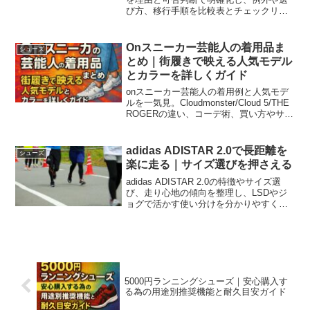
び方、移行手順を比較表とチェックリス
トで整理。クリック後は距離速度フォー
ムの基準と代替の具体像が分かります。
Onスニーカー芸能人の着用品ま
シューズ
とめ｜街履きで映える人気モデル
とカラーを詳しくガイド
onスニーカー芸能人の着用例と人気モデ
ルを一気見。Cloudmonster/Cloud 5/THE
ROGERの違い、コーデ術、買い方やサイ
ズ選びのコツまで、初心者でも真似しや
すく解説。
adidas ADISTAR 2.0で長距離を
シューズ
楽に走る｜サイズ選びを押さえる
adidas ADISTAR 2.0の特徴やサイズ選
び、走り心地の傾向を整理し、LSDやジ
ョグで活かす使い分けを分かりやすくま
とめました。ドロップや重量の目安、フ
ィット調整、耐久とメンテの基準まで一
気に把握して快適なロング走に役立てま
しょう。
5000円ランニングシューズ｜安心購入す
る為の用途別推奨機能と耐久目安ガイド