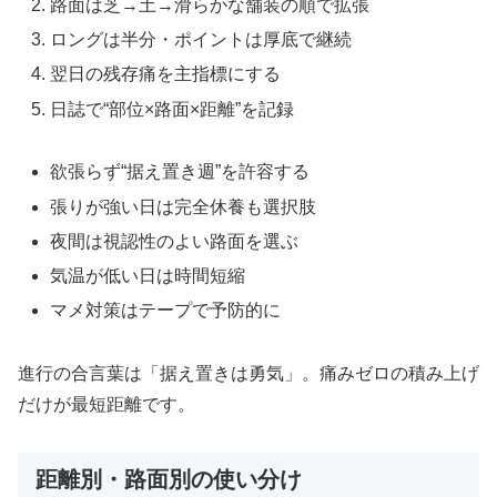
路面は芝→土→滑らかな舗装の順で拡張
ロングは半分・ポイントは厚底で継続
翌日の残存痛を主指標にする
日誌で“部位×路面×距離”を記録
欲張らず“据え置き週”を許容する
張りが強い日は完全休養も選択肢
夜間は視認性のよい路面を選ぶ
気温が低い日は時間短縮
マメ対策はテープで予防的に
進行の合言葉は「据え置きは勇気」。痛みゼロの積み上げ
だけが最短距離です。
距離別・路面別の使い分け