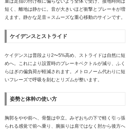
重は足指の付け根に偏らないよう全体で受け、接地時間は
短く、離地は静かに。音が大きいほど衝撃とブレーキが増
えます。静かな足音＝スムーズな重心移動のサインです。
ケイデンスとストライド
ケイデンスは普段より2〜5%高め、ストライドは自然に短
めへ。これにより設置時のブレーキベクトルが減り、ふく
らはぎの偏負荷が軽減されます。メトロノーム代わりに短
いフレーズで呼吸を刻むとリズムが整います。
姿勢と体幹の使い方
胸郭をやや前へ、骨盤は中立。みぞおちの下で軽く引っ張
られる感覚で前へ乗り、腕振りは肩ではなく肘から後方へ