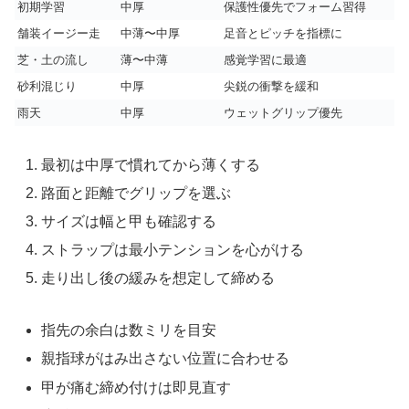
初期学習
中厚
保護性優先でフォーム習得
舗装イージー走
中薄〜中厚
足音とピッチを指標に
芝・土の流し
薄〜中薄
感覚学習に最適
砂利混じり
中厚
尖鋭の衝撃を緩和
雨天
中厚
ウェットグリップ優先
最初は中厚で慣れてから薄くする
路面と距離でグリップを選ぶ
サイズは幅と甲も確認する
ストラップは最小テンションを心がける
走り出し後の緩みを想定して締める
指先の余白は数ミリを目安
親指球がはみ出さない位置に合わせる
甲が痛む締め付けは即見直す