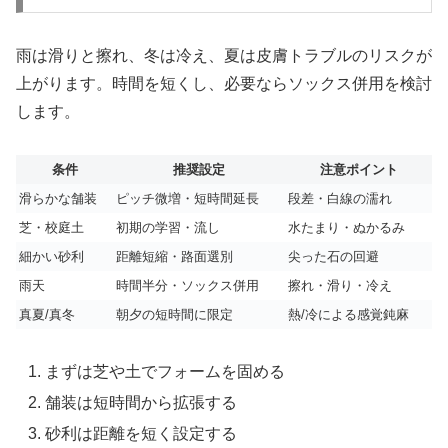
雨は滑りと擦れ、冬は冷え、夏は皮膚トラブルのリスクが
上がります。時間を短くし、必要ならソックス併用を検討
します。
条件
推奨設定
注意ポイント
滑らかな舗装
ピッチ微増・短時間延長
段差・白線の濡れ
芝・校庭土
初期の学習・流し
水たまり・ぬかるみ
細かい砂利
距離短縮・路面選別
尖った石の回避
雨天
時間半分・ソックス併用
擦れ・滑り・冷え
真夏/真冬
朝夕の短時間に限定
熱/冷による感覚鈍麻
まずは芝や土でフォームを固める
舗装は短時間から拡張する
砂利は距離を短く設定する