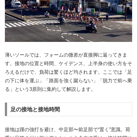
薄いソールでは、フォームの微差が直接脚に返ってきま
す。接地の位置と時間、ケイデンス、上半身の使い方をそ
ろえるだけで、負荷は驚くほど均されます。ここでは「足
の下に体を運ぶ」「路面を強く蹴らない」「脱力で前へ乗
る」という3原則に集約して解説します。
足の接地と接地時間
接地は踵の強打を避け、中足部〜前足部で“置く”意識。荷