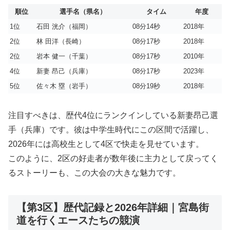
順位
選手名（県名）
タイム
年度
1位
石田 洸介（福岡）
08分14秒
2018年
2位
林 田洋（長崎）
08分17秒
2018年
2位
岩本 健一（千葉）
08分17秒
2010年
4位
新妻 昂己（兵庫）
08分17秒
2023年
5位
佐々木 塁（岩手）
08分19秒
2018年
注目すべきは、歴代4位にランクインしている新妻昂己選
手（兵庫）です。彼は中学生時代にこの区間で活躍し、
2026年には高校生として4区で快走を見せています。
このように、2区の好走者が数年後に主力として戻ってく
るストーリーも、この大会の大きな魅力です。
【第3区】歴代記録と2026年詳細｜宮島街
道を行くエースたちの競演