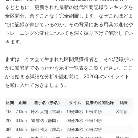
るとともに、更新された最新の歴代区間記録ランキングを
全区間分、余すことなく完全網羅します。なぜこれほどま
でに記録が伸びているのか、その背景にある用具の進化や
トレーニングの変化についても深く掘り下げて解説してい
きます。
まずは、今大会で生まれた区間賞獲得者と、その記録がい
かに驚異的であったかを示す一覧表をご覧ください。ここ
から始まる詳細な分析を読む前に、2026年のハイライト
を頭に入れておきましょう。
区間
距離
選手名（県名）
タイム
従来の区間記録
結果
1区
7.0km
鈴木 大翔（宮城）
19分06秒
19分31秒
区間新
2区
3.0km
関 響佑（静岡）
08分25秒
08分14秒
–
3区
8.5km
帰山 侑大（群馬）
23分35秒
23分22秒
–