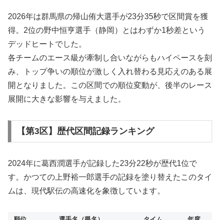
2026年は群馬県の帰山侑大選手が23分35秒で区間賞を獲
得。2位の野中恒亨選手（静岡）とはわずか1秒差という
デッドヒートでした。
各チームのエース級が牽制し合いながらもハイペースを刻
み、トップ争いの順位が激しく入れ替わる見応えのある展
開となりました。この区間での順位変動が、後半のレース
展開に大きな影響を与えました。
【第3区】歴代区間記録ランキング
2024年に葛西潤選手が記録した23分22秒が歴代1位で
す。かつての上野裕一郎選手の記録を塗り替えたこのタイ
ムは、現代駅伝の高速化を象徴しています。
順位
選手名（県名）
タイム
年度