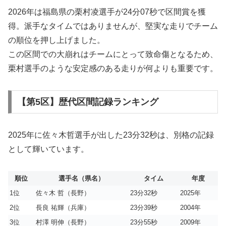
2026年は福島県の栗村凌選手が24分07秒で区間賞を獲
得。派手なタイムではありませんが、堅実な走りでチーム
の順位を押し上げました。
この区間での大崩れはチームにとって致命傷となるため、
栗村選手のような安定感のある走りが何よりも重要です。
【第5区】歴代区間記録ランキング
2025年に佐々木哲選手が出した23分32秒は、別格の記録
として輝いています。
順位
選手名（県名）
タイム
年度
1位
佐々木 哲（長野）
23分32秒
2025年
2位
長良 祐輝（兵庫）
23分39秒
2004年
3位
村澤 明伸（長野）
23分55秒
2009年