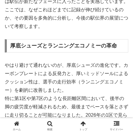
は駅伝が新たなフェーズに入ったことを実感しています。
ここでは、なぜこれほどまでに記録が伸び続けているの
か、その要因を多角的に分析し、今後の駅伝界の展望につ
いて考察します。
厚底シューズとランニングエコノミーの革命
やはり避けて通れないのが、厚底シューズの進化です。カ
ーボンプレートによる反発力と、厚いミッドソールによる
クッション性は、選手の走行効率（ランニングエコノミ
ー）を劇的に改善しました。
特に第1区や第7区のような長距離区間において、後半の
脚の疲労度が軽減されるため、最後までペースを落とさず
に走り切ることが可能になりました。2026年の1区で見ら
れたような、前半からのハイペースな突っ込みも、シュー
ホーム
検索
トップ
サイドバー
ズへの信頼感があってこその戦術と言えます。