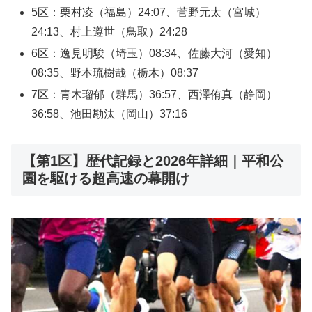
5区：栗村凌（福島）24:07、菅野元太（宮城）
24:13、村上遵世（鳥取）24:28
6区：逸見明駿（埼玉）08:34、佐藤大河（愛知）
08:35、野本琉樹哉（栃木）08:37
7区：青木瑠郁（群馬）36:57、西澤侑真（静岡）
36:58、池田勘汰（岡山）37:16
【第1区】歴代記録と2026年詳細｜平和公
園を駆ける超高速の幕開け