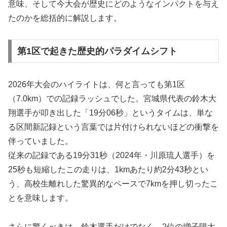
意味、そして今大会が歴史にどのようなインパクトを与え
たのかを総括的に解説します。
第1区で起きた歴史的パラダイムシフト
2026年大会のハイライトは、何と言っても第1区
（7.0km）での記録ラッシュでした。宮城県代表の鈴木大
翔選手が叩き出した「19分06秒」というタイムは、単な
る区間新記録という言葉では片付けられないほどの衝撃を
伴っていました。
従来の記録である19分31秒（2024年・川原琉人選手）を
25秒も短縮したこの走りは、1kmあたり約2分43秒とい
う、高校生離れした驚異的なペースで7kmを押し切ったこ
とを意味します。
さらに驚くべきは、鈴木選手だけでなく、2位の増子陽太