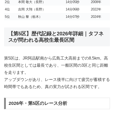
2位
本間 敬大（長野）
14分05秒
2008年
4位
吉岡 大翔（長野）
14分06秒
2022年
5位
秋山 黎（栃木）
14分07秒
2024年
【第5区】歴代記録と2026年詳細｜タフネ
スが問われる高校生最長区間
第5区は、JR阿品駅南から広島工大高前までの8.5km。高
校生区間としては最長であり、一般区間の3区と同じ距離
を走ります。
アップダウンがあり、レース後半に向けて疲労が蓄積する
時間帯でもあるため、真の実力が試される区間です。
2026年・第5区のレース分析