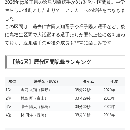
2026年は埼玉県の逸見明駿選手が8分34秒で区間賞。中学
生らしい溌剌とした走りで、アンカーへの期待をつなぎま
した。
この区間は、過去に吉岡大翔選手や増子陽太選手など、後
に高校生区間で大活躍する選手たちが歴代上位に名を連ね
ており、逸見選手の今後の成長も非常に楽しみです。
【第6区】歴代区間記録ランキング
順位
選手名（県名）
タイム
年度
1位
吉岡 大翔（長野）
08分22秒
2020年
2位
村島 匠（富山）
08分29秒
2010年
3位
増子 陽太（福島）
08分30秒
2023年
4位
林 田洋（長崎）
08分31秒
2018年