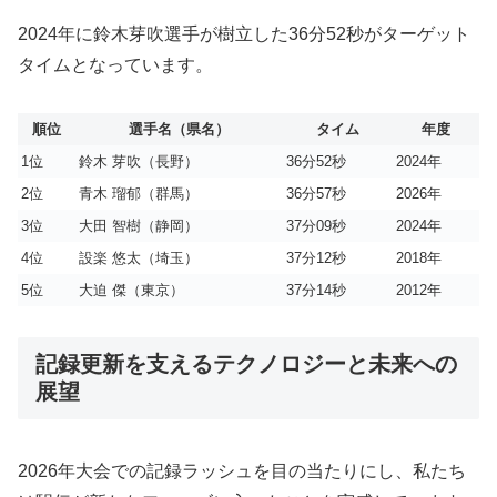
2024年に鈴木芽吹選手が樹立した36分52秒がターゲット
タイムとなっています。
順位
選手名（県名）
タイム
年度
1位
鈴木 芽吹（長野）
36分52秒
2024年
2位
青木 瑠郁（群馬）
36分57秒
2026年
3位
大田 智樹（静岡）
37分09秒
2024年
4位
設楽 悠太（埼玉）
37分12秒
2018年
5位
大迫 傑（東京）
37分14秒
2012年
記録更新を支えるテクノロジーと未来への
展望
2026年大会での記録ラッシュを目の当たりにし、私たち