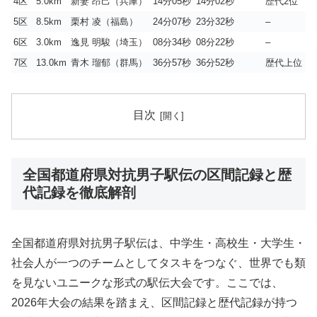
4区
5.0km
新妻 昂己（兵庫）
14分05秒
14分02秒
歴代2位
5区
8.5km
栗村 凌（福島）
24分07秒
23分32秒
–
6区
3.0km
逸見 明駿（埼玉）
08分34秒
08分22秒
–
7区
13.0km
青木 瑠郁（群馬）
36分57秒
36分52秒
歴代上位
目次
全国都道府県対抗男子駅伝の区間記録と歴
代記録を徹底解剖
全国都道府県対抗男子駅伝は、中学生・高校生・大学生・
社会人が一つのチームとしてタスキをつなぐ、世界でも類
を見ないユニークな形式の駅伝大会です。ここでは、
2026年大会の結果を踏まえ、区間記録と歴代記録が持つ