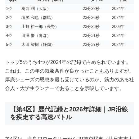
1位
葛西 潤（大阪）
23分22秒
2024年
2位
塩尻 和也（群馬）
23分26秒
2024年
3位
上野 裕一郎（長野）
23分29秒
2009年
4位
田澤 廉（青森）
23分31秒
2024年
5位
太田 智樹（静岡）
23分37秒
2024年
トップ5のうち4つが2024年の記録で占められています。
これは、この年の気象条件が良かったこともありますが、
厚底シューズの恩恵を最も受けているのが、筋力のある社
会人・大学生ランナーであることを示唆しています。
【第4区】歴代記録と2026年詳細｜JR沿線
を疾走する高速バトル
第4区は、宮島口ロータリーからJR前空駅東（廿日市市大