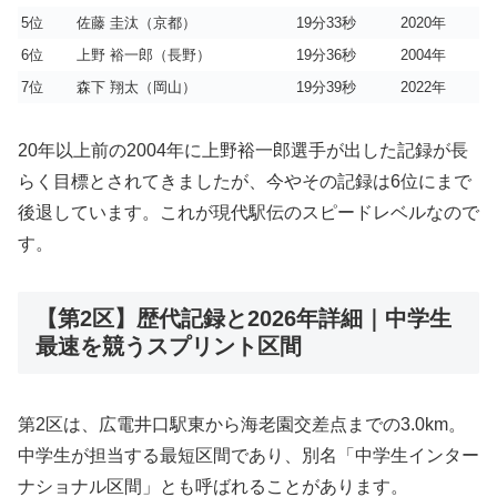
5位
佐藤 圭汰（京都）
19分33秒
2020年
6位
上野 裕一郎（長野）
19分36秒
2004年
7位
森下 翔太（岡山）
19分39秒
2022年
20年以上前の2004年に上野裕一郎選手が出した記録が長
らく目標とされてきましたが、今やその記録は6位にまで
後退しています。これが現代駅伝のスピードレベルなので
す。
【第2区】歴代記録と2026年詳細｜中学生
最速を競うスプリント区間
第2区は、広電井口駅東から海老園交差点までの3.0km。
中学生が担当する最短区間であり、別名「中学生インター
ナショナル区間」とも呼ばれることがあります。