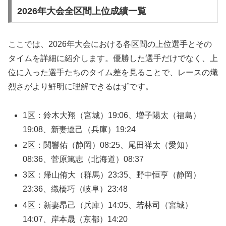
2026年大会全区間上位成績一覧
ここでは、2026年大会における各区間の上位選手とその
タイムを詳細に紹介します。優勝した選手だけでなく、上
位に入った選手たちのタイム差を見ることで、レースの熾
烈さがより鮮明に理解できるはずです。
1区：鈴木大翔（宮城）19:06、増子陽太（福島）
19:08、新妻遼己（兵庫）19:24
2区：関響佑（静岡）08:25、尾田祥太（愛知）
08:36、菅原篤志（北海道）08:37
3区：帰山侑大（群馬）23:35、野中恒亨（静岡）
23:36、織橋巧（岐阜）23:48
4区：新妻昂己（兵庫）14:05、若林司（宮城）
14:07、岸本晟（京都）14:20