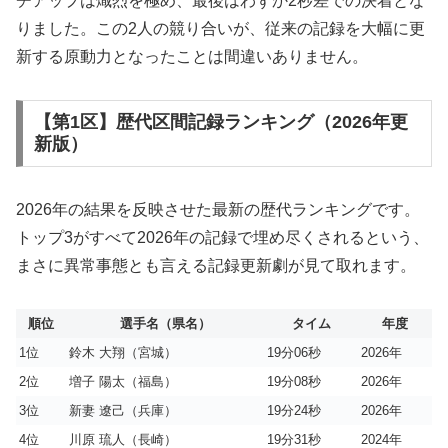
チアップは熾烈を極め、最後はわずか2秒差での決着とな
りました。この2人の競り合いが、従来の記録を大幅に更
新する原動力となったことは間違いありません。
【第1区】歴代区間記録ランキング（2026年更
新版）
2026年の結果を反映させた最新の歴代ランキングです。
トップ3がすべて2026年の記録で埋め尽くされるという、
まさに異常事態とも言える記録更新劇が見て取れます。
順位
選手名（県名）
タイム
年度
1位
鈴木 大翔（宮城）
19分06秒
2026年
2位
増子 陽太（福島）
19分08秒
2026年
3位
新妻 遼己（兵庫）
19分24秒
2026年
4位
川原 琉人（長崎）
19分31秒
2024年