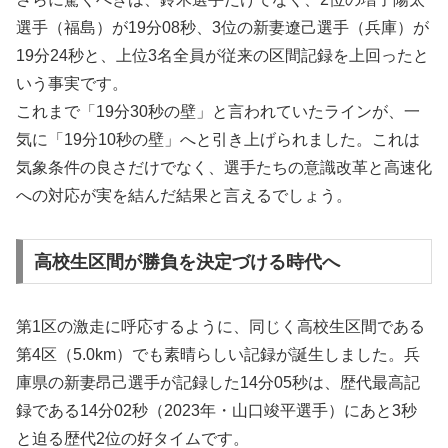
選手（福島）が19分08秒、3位の新妻遼己選手（兵庫）が
19分24秒と、上位3名全員が従来の区間記録を上回ったと
いう事実です。
これまで「19分30秒の壁」と言われていたラインが、一
気に「19分10秒の壁」へと引き上げられました。これは
気象条件の良さだけでなく、選手たちの意識改革と高速化
への対応が実を結んだ結果と言えるでしょう。
高校生区間が勝負を決定づける時代へ
第1区の激走に呼応するように、同じく高校生区間である
第4区（5.0km）でも素晴らしい記録が誕生しました。兵
庫県の新妻昂己選手が記録した14分05秒は、歴代最高記
録である14分02秒（2023年・山口竣平選手）にあと3秒
と迫る歴代2位の好タイムです。