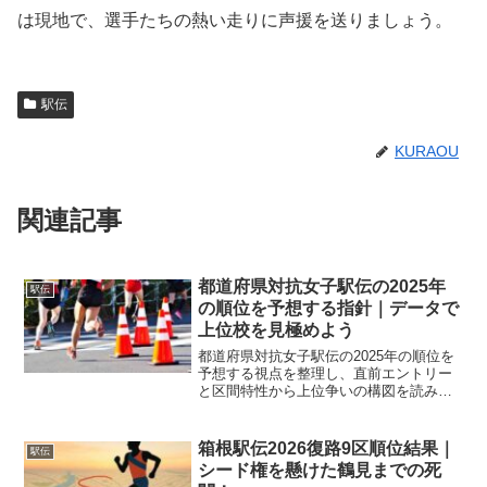
は現地で、選手たちの熱い走りに声援を送りましょう。
駅伝
KURAOU
関連記事
都道府県対抗女子駅伝の2025年
駅伝
の順位を予想する指針｜データで
上位校を見極めよう
都道府県対抗女子駅伝の2025年の順位を
予想する視点を整理し、直前エントリー
と区間特性から上位争いの構図を読み解
きます。実績と仕上がりを数値化し、予
想と実着の差を検証して次の分析精度を
高める狙いです。
箱根駅伝2026復路9区順位結果｜
駅伝
シード権を懸けた鶴見までの死