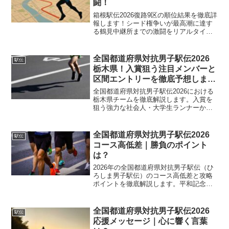
闘！
箱根駅伝2026復路9区の順位結果を徹底詳
報します！シード権争いが最高潮に達す
る鶴見中継所までの激闘をリアルタイム
の視点で解説。各大学の区間順位やタイ
ム、エースたちの走りを網羅しました。
繰り上げスタートのドラマや最終10区へ
全国都道府県対抗男子駅伝2026
駅伝
繋ぐタスキの重みなど、駅伝ファン必見
栃木県！入賞狙う注目メンバーと
の情報を独自の視点で分析してお届けし
区間エントリーを徹底予想しま
ます。
す？
全国都道府県対抗男子駅伝2026における
栃木県チームを徹底解説します。入賞を
狙う強力な社会人・大学生ランナーか
ら、勢いのある高校生・中学生まで注目
メンバーを詳しく紹介。広島コースの攻
略ポイントや過去の成績、放送予定ま
全国都道府県対抗男子駅伝2026
駅伝
で、栃木県代表を応援するための情報を
コース高低差｜勝負のポイント
網羅した完全ガイドです。
は？
2026年の全国都道府県対抗男子駅伝（ひ
ろしま男子駅伝）のコース高低差と攻略
ポイントを徹底解説します。平和記念公
園発着の7区間48.0kmにおける起伏の特
徴や、勝敗を分ける「見えない坂」の正
体を分析。選手と観戦者双方に役立つ情
全国都道府県対抗男子駅伝2026
駅伝
報を網羅しました。
応援メッセージ｜心に響く言葉