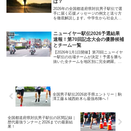
は？
2026年の全国都道府県対抗男子駅伝で選
手に届く応援メッセージの例文と送り方
を徹底解説します。中学生から社会人ま
で世代を繋ぐタスキに込める言葉選び
や、SNSでの効果的な投稿方法を紹介。
故郷の誇りを胸に走るランナーへ、あな
ニューイヤー駅伝2026予選結果
駅伝
たの熱いエールを届けましょう。
速報！第70回記念大会の優勝候補
とチーム一覧
【2026年1月1日開催】第70回ニューイヤ
ー駅伝の出場チームが決定！予選を勝ち
抜いた全チームを地区別に完全網羅。前
回覇者の旭化成、王座奪還を狙うトヨタ
自動車、Hondaら有力校の戦力分析か
ら、注目の区間エントリー予想まで徹底
解説します。
全国男子駅伝2026岩手県エントリー｜駒
澤工藤＆城西鈴木ら最強布陣へ！
全国都道府県対抗男子駅伝の区間記録｜
歴代最強ランナーと2026までの最新結
果！