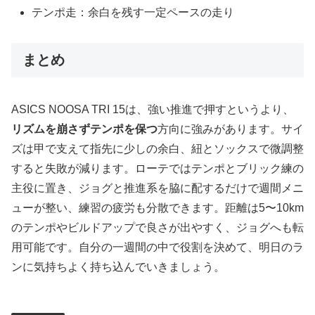
テンポ走：余白を残す一定ペースの走り
まとめ
ASICS NOOSA TRI 15は、強い推進で押すというより、
リズムを崩さずテンポを保つ
方向に強みがあります。サイ
ズは甲で支えて指先に少しの余白、紐とソックスで微調整
すると失敗が減ります。ローテではテンポとブリック練の
主役に置き、ジョグと推進系を脇に配するだけで週間メニ
ューが整い、練習の疲労も分散できます。距離は5〜10km
のテンポやビルドアップで良さが出やすく、ジョグへも転
用可能です。自分の一週間の中で役割を決めて、明日のラ
ンに気持ちよく持ち込んでいきましょう。