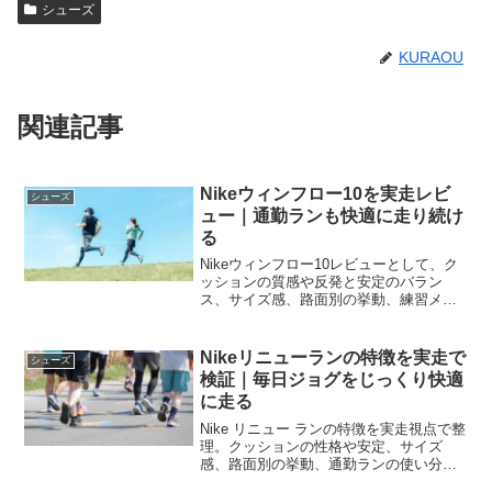
シューズ
KURAOU
関連記事
Nikeウィンフロー10を実走レビ
シューズ
ュー｜通勤ランも快適に走り続け
る
Nikeウィンフロー10レビューとして、ク
ッションの質感や反発と安定のバラン
ス、サイズ感、路面別の挙動、練習メニ
ュー例まで実走で検証。毎日のジョグや
通勤ランで気持ちよく続けられる理由を
押さえて選べます。
Nikeリニューランの特徴を実走で
シューズ
検証｜毎日ジョグをじっくり快適
に走る
Nike リニュー ランの特徴を実走視点で整
理。クッションの性格や安定、サイズ
感、路面別の挙動、通勤ランの使い分
け、手入れと買い方までを一気に把握で