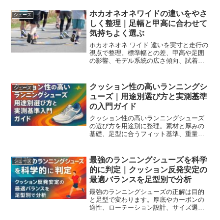
き、毎日走る判断が軽くなります。
ホカオネオネワイドの違いをやさ
シューズ
しく整理｜足幅と甲高に合わせて
気持ちよく選ぶ
ホカオネオネ ワイド 違いを実寸と走行の
視点で整理。標準幅との差、甲高や足囲
の影響、モデル系統の広さ傾向、試着と
通販の見極め、仕上げの小ワザまで。迷
いを減らして日々のジョグを快適にしま
す。
クッション性の高いランニングシ
シューズ
ューズ｜用途別選び方と実測基準
の入門ガイド
クッション性の高いランニングシューズ
の選び方を用途別に整理。素材と厚みの
基礎、足型に合うフィット基準、重量や
寿命の目安、ローテーション運用まで実
測観点で解説。迷いを減らし長く快適に
走れる一足を見つけます。
最強のランニングシューズを科学
シューズ
的に判定｜クッション反発安定の
最適バランスを足型別で分析
最強のランニングシューズの正解は目的
と足型で変わります。厚底やカーボンの
適性、ローテーション設計、サイズ選び
やグリップ耐久を比較早見表とチェック