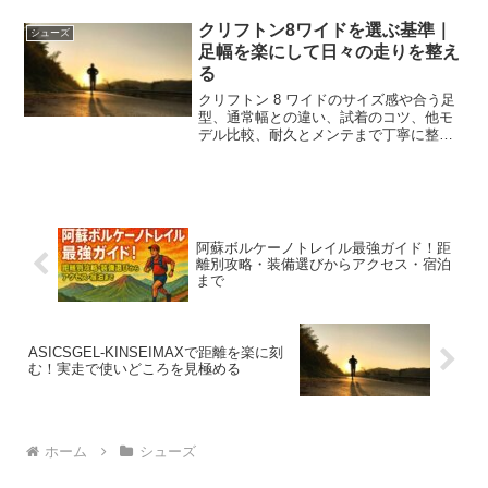
リストで解説し失敗を防ぎます。フォー
ム別の反発活用や買い替え基準も網羅。
クリフトン8ワイドを選ぶ基準｜
シューズ
距離別の最適バランスを数値で理解。
足幅を楽にして日々の走りを整え
る
クリフトン 8 ワイドのサイズ感や合う足
型、通常幅との違い、試着のコツ、他モ
デル比較、耐久とメンテまで丁寧に整
理。迷いを減らし快適に走り出せる選び
方を実例で示します。
阿蘇ボルケーノトレイル最強ガイド！距
離別攻略・装備選びからアクセス・宿泊
まで
ASICSGEL-KINSEIMAXで距離を楽に刻
む！実走で使いどころを見極める
ホーム
シューズ