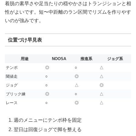
着脱の素早さや足当たりの穏やかさはトランジションと相
性がよいです。短〜中距離のラン区間でリズムを作りやす
いのが強みです。
位置づけ早見表
用途
NOOSA
推進系
ジョグ系
テンポ
◎
○
△
閾値走
○
◎
△
ジョグ
○
△
◎
ブリック練
◎
○
△
レース
○
◎
△
週のメニューにテンポ枠を固定
翌日は回復ジョグで脚を整える