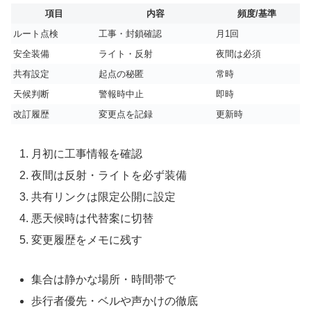
項目
内容
頻度/基準
ルート点検
工事・封鎖確認
月1回
安全装備
ライト・反射
夜間は必須
共有設定
起点の秘匿
常時
天候判断
警報時中止
即時
改訂履歴
変更点を記録
更新時
月初に工事情報を確認
夜間は反射・ライトを必ず装備
共有リンクは限定公開に設定
悪天候時は代替案に切替
変更履歴をメモに残す
集合は静かな場所・時間帯で
歩行者優先・ベルや声かけの徹底