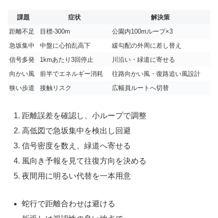
課題
症状
解決策
距離不足
目標-300m
公園内100mループ×3
急坂集中
中盤に心拍乱高下
緩勾配の外周に差し替え
信号多発
1kmあたり3回停止
川沿い・緑道に寄せる
向かい風
前半でエネルギー消耗
往路向かい風・復路追い風設計
狭い歩道
接触リスク
広幅員ルートへ切替
距離誤差を確認し、小ループで調整
高低図で急坂集中を検出し回避
信号密度を数え、緑道へ寄せる
風向き予報を見て往復方向を決める
夜間用に明るい代替を一本用意
蛇行で距離合わせは避ける