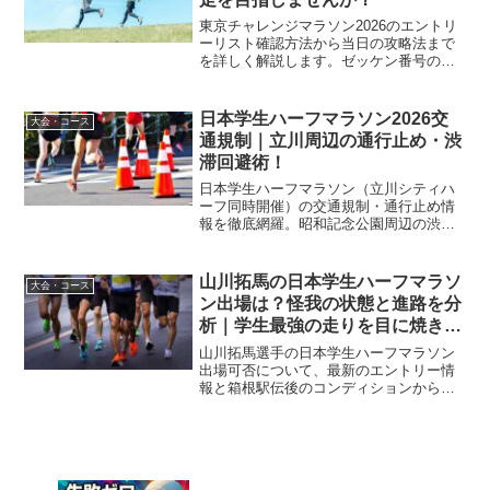
東京チャレンジマラソン2026のエントリ
ーリスト確認方法から当日の攻略法まで
を詳しく解説します。ゼッケン番号の確
認手順や荒川河川敷コースの風対策、自
己ベスト更新のための調整術を網羅しま
した。この記事を読んで、大会当日に向
日本学生ハーフマラソン2026交
大会・コース
けた完璧な準備を整え、自信を持ってス
通規制｜立川周辺の通行止め・渋
タートラインに立ちましょう。
滞回避術！
日本学生ハーフマラソン（立川シティハ
ーフ同時開催）の交通規制・通行止め情
報を徹底網羅。昭和記念公園周辺の渋滞
予測や迂回路、駐車場閉鎖時間を詳しく
解説します。応援や周辺通行のためのス
ムーズな移動ガイドです。
山川拓馬の日本学生ハーフマラソ
大会・コース
ン出場は？怪我の状態と進路を分
析｜学生最強の走りを目に焼き付
けろ
山川拓馬選手の日本学生ハーフマラソン
出場可否について、最新のエントリー情
報と箱根駅伝後のコンディションから徹
底分析。自己ベスト1時間1分台の実力
や、駒澤大学主将としての軌跡、気にな
る卒業後の進路まで詳しく解説します。