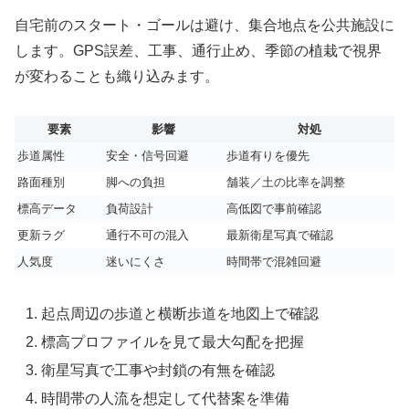
自宅前のスタート・ゴールは避け、集合地点を公共施設に
します。GPS誤差、工事、通行止め、季節の植栽で視界
が変わることも織り込みます。
要素
影響
対処
歩道属性
安全・信号回避
歩道有りを優先
路面種別
脚への負担
舗装／土の比率を調整
標高データ
負荷設計
高低図で事前確認
更新ラグ
通行不可の混入
最新衛星写真で確認
人気度
迷いにくさ
時間帯で混雑回避
起点周辺の歩道と横断歩道を地図上で確認
標高プロファイルを見て最大勾配を把握
衛星写真で工事や封鎖の有無を確認
時間帯の人流を想定して代替案を準備