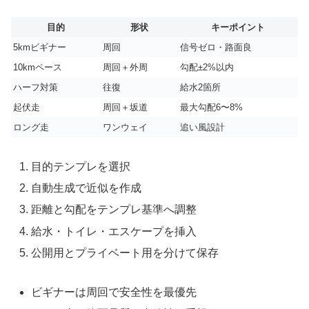
目的
形状
キーポイント
5kmビギナー
周回
信号ゼロ・路面良
10kmペース
周回＋外周
勾配±2%以内
ハーフ対策
往復
給水2箇所
起伏走
周回＋坂道
最大勾配6〜8%
ロング走
ワンウェイ
追い風設計
目的テンプレを選択
自動生成で近似を作成
距離と勾配をテンプレ基準へ調整
給水・トイレ・エスケープを挿入
公開用とプライベート用を分けて保存
ビギナーは周回で安全性を最優先