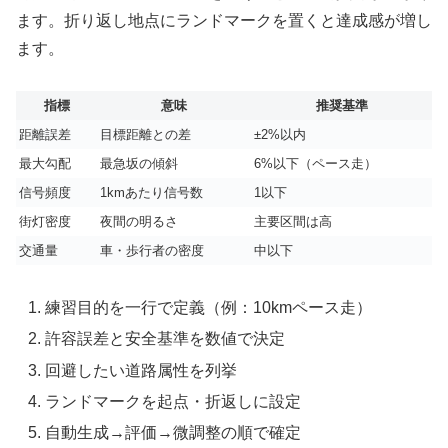
ます。折り返し地点にランドマークを置くと達成感が増し
ます。
指標
意味
推奨基準
距離誤差
目標距離との差
±2%以内
最大勾配
最急坂の傾斜
6%以下（ペース走）
信号頻度
1kmあたり信号数
1以下
街灯密度
夜間の明るさ
主要区間は高
交通量
車・歩行者の密度
中以下
練習目的を一行で定義（例：10kmペース走）
許容誤差と安全基準を数値で決定
回避したい道路属性を列挙
ランドマークを起点・折返しに設定
自動生成→評価→微調整の順で確定