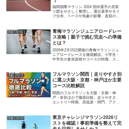
福岡国際マラソン 2024 招待選手の見取
り図をやさしく整理し、選出基準やタイ
プ分布、ペースや気象の影響、直前の更
新ポイントまで一気通貫で確認できま
す。観戦と情報整理がぐっと楽になりま
す。
青梅マラソンジュニアロードレー
大会・コース
ス攻略｜親子で挑む完走への準備
とは？
2026年2月15日開催の青梅マラソンジュ
ニアロードレースを徹底解説。小学生・
中学生の参加資格やコースの特徴、スタ
ート時間、家族割引のエントリー情報ま
で、親子で大会を楽しむための攻略ポイ
ントを網羅しました。
フルマラソン関西｜走りやすさ別
大会・コース
に選ぶ大阪・京都・神戸ほか主要
コース比較解説
関西のフルマラソンを大阪・京都・神
戸・奈良ほかで徹底比較。走りやすさ、
エントリー時期、高低差・関門、アクセ
スと宿泊の最適解を初心者〜上級者向け
に解説。
東京チャレンジマラソン2026リ
大会・コース
ストを確認！事前準備を整えて完
走を目指しませんか？