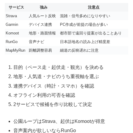
サービス
強み
注意点
Strava
人気ルート反映
混雑・信号多めになりやすい
Garmin
デバイス連携
PC作成が前提の場合が多い
Komoot
地形・路面情報
都市部で遠回り提案が出ることあり
RunGo
音声ナビ
日本語地名の読み上げ精度差
MapMyRun
距離調整容易
細道の反映遅れに注意
目的（ペース走・起伏走・観光）を決める
地形・人気道・ナビのうち重視軸を選ぶ
連携デバイス（時計・スマホ）を確認
オフライン利用の可否を確認
2サービスで候補を作り比較して決定
公園ループはStrava、起伏はKomootが得意
音声案内が欲しいならRunGo